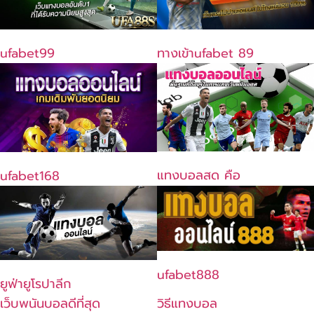
ทางเข้าufabet 89
ufabet99
แทงบอลสด คือ
ufabet168
ufabet888
ยูฟ่ายูโรปาลีก
เว็บพนันบอลดีที่สุด
วิธีแทงบอล