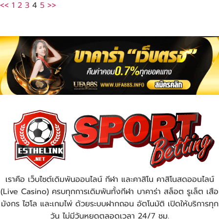
<<
1
2
3
4
5
>>
เราคือ เว็บไซต์เดิมพันออนไลน์ กีฬา และคาสิโน คาสิโนสดออนไลน์
(Live Casino) ครบทุกการเดิมพันทั้งกีฬา บาคาร่า สล็อต รูเล็ต เสือ
มังกร ไฮโล และเกมไพ่ ด้วยระบบฝากถอน อัตโนมัติ เปิดให้บริการทุก
วัน ไม่มีวันหยุดตลอดเวลา 24/7 ชม.