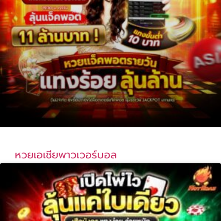
หวยเอเชียพาวเวอร์บอล