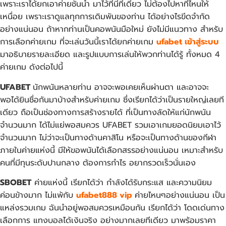
เพราะเราได้ยกเอาค่ายชั้นนำ มาไว้ที่นี่ที่เดียว ไม่ต้องไปหาที่ไหนให้
เหนื่อย เพราะเราดูแลทุกการเดิมพันของท่าน ได้อย่างไรขีดจำกัด
อย่างแน่นอน ถ้าหากท่านเป็นคอพนันมือใหม่ ยังไม่มีแนวทาง สำหรับ
การเลือกค่ายเกม ที่จะเล่นวันนี้เราได้ยกค่ายเกม
ufabet เข้าสู่ระบบ
มาอธิบายรายละเอียด และรูปแบบการเล่นให้พวกท่านได้รู้ ทั้งหมด 4
ค่ายเกม ดังต่อไปนี้
UFABET
นักพนันหลายท่าน อาจจะพอเคยเห็นผ่านตา และอาจจะ
พอได้ยินชื่อกันมาบ้างสำหรับค่ายเกม ซึ่งเรียกได้ว่าเป็นรายใหญ่เลยที
เดียว ถือเป็นช่องทางการสร้างรายได้ ที่เป็นทางลัดให้แก่นักพนัน
จำนวนมาก ได้ไม่แย่พอสมควร UFABET รวมเอาเกมยอดนิยมเอาไว้
จำนวนมาก ไม่ว่าจะเป็นทางด้านคาสิโน หรือจะเป็นทางด้านของกีฬา
ภายในค่ายแห่งนี้ มีให้ขอพนันได้เลือกสรรอย่างแน่นอน เหมาะสำหรับ
คนที่มีทุนระดับปานกลาง ต้องการกำไร อยากรวดเร็วนั่นเอง
SBOBET
ค่ายแห่งนี้ เรียกได้ว่า กำลังได้รับกระแส และความนิยม
ค่อนข้างมาก ไม่แพ้กับ
ufabet888 vip
ค่ายไหนๆอย่างแน่นอน เป็น
แหล่งรวมเกม ฉันนำอยู่พอสมควรเหมือนกัน เรียกได้ว่า โดดเด่นทาง
เลือกการ แทงบอลได้เงินจริง อย่างมากเลยทีเดียว มาพร้อมราคา