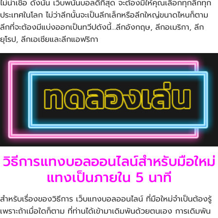
ไม่น่าเชื่อ ดังนั้น เว็บพนันบอลดีที่สุด จะต้องมีให้คุณเลือกทุกลีกทุก
ประเทศในโลก ไม่ว่าลีกนั้นจะเป็นลีกเล็กหรือลีกใหญ่ขนาดไหนก็ตาม
ลีกที่จะต้องมีแบ่งออกเป็นทวีปดังนี้…ลีกอังกฤษ, ลีกอเมริกา, ลีก
ยุโรป, ลีกเอเชียและลีกแอฟริกา
วิธีการแทงบอลออนไลน์สำหรับมือใหม่
แทงเป็นภายใน 5 นาที
สำหรับเรื่องของวิธีการ เว็บแทงบอลออนไลน์ ที่มือใหม่จำเป็นต้องรู้
เพราะถ้าเมื่อใดก็ตาม ที่ท่านได้เข้ามาเดิมพันด้วยตนเอง การเดิมพัน