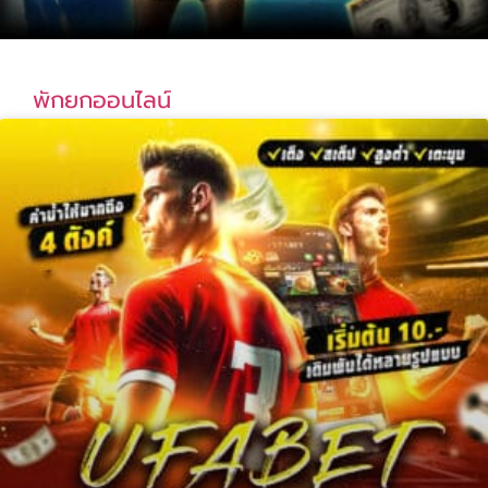
พักยกออนไลน์