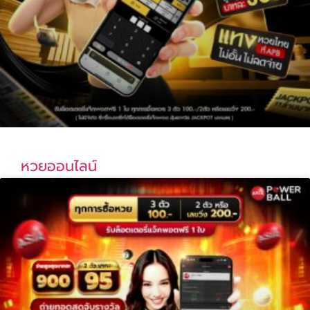
หวยออนไลน์