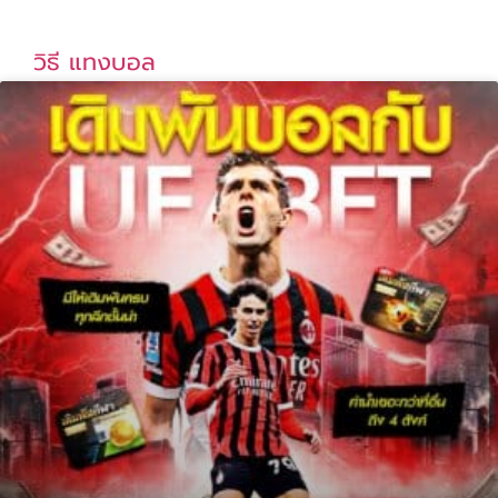
วิธี แทงบอล