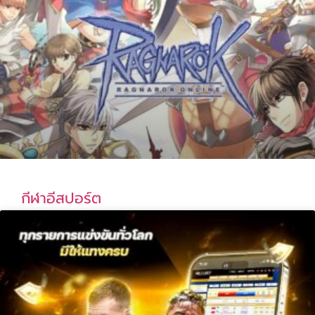
กีฬาอีสปอร์ต