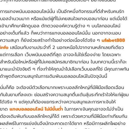
ว่าทุกท่านจะต้องลืมการแทงบอลในรูปแบบเดิมๆ อย่างแน่นอน
การแทงพนันบอลออนไลน์นั้น เป็นอีกหนึ่งกิจกรรมที่ดีสำหรับคนรัก
บอลจำนวนมาก หรือแม้แต่ผู้ที่ไม่เคยสนใจแทงบอลมาก่อน แต่เมื่อได้
เข้ามาศึกษาฝึกดูบอล ตักตวงองค์ความรู้ต่าง ๆ บนโลกออนไลน์
อย่างเต็มที่แล้ว ก็พบว่าการแทงบอลออนไลน์นั้น นอกจากจะมอบ
ความสนุก ก็ยังช่วยสร้างกำไรอย่างต่อเนื่องได้จริง ๆ
ufabet888
info
เสมือนกับงานประจำที่ 2 นอกเหนือไปจากงานหลักเลยทีเดียว
แต่การเลือก เว็บพนันบอลดีที่สุด อาจจะไม่ใช่เรื่องง่าย โดยเฉพาะ
สำหรับมือใหม่หรือผู้ที่ไม่เคยสมัครสมาชิกมาก่อน ในบทความนี้เราก็จะ
มาแนะนำปัจจัยดี ๆ ที่จะทำให้คุณนำไปเลือกเว็บบอลที่ใช่ มีคุณภาพกัน
ถ้าพูดถึงความสนุกในการเดิมพันบอลออนไลน์ในปัจจุบันนี้
นั่นก็คือ จะต้องมีตัวเลือกมากเพราะบอลลีกใหญ่ที่มีฝีมือเชือดเฉือน
กันในยามที่ลงเตะ ย่อมสร้างความสนุกตื่นเต้นลุ้นระทึกเร้าใจให้แก่ผู้ชม
ได้จริง ๆ แต่คุณก็ต้องแยกระหว่างความสนุกและการหาเงินให้
ขาด
แทงบอลออนไลน์ ไม่มีขั้นต่ํา
ในการหาเงินคุณอาจจะไม่จำเป็น
ต้องเดิมพันกับบอลลีกใหญ่ก็ได้ เพราะด้วยความที่มีฝีมือเท่าเทียมกัน
ผลลัพธ์ในการแข่งขันจึงมักจะคาดเดาได้ยาก หรือมีการผลิกโผอย่าง