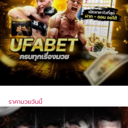
ราคามวยวันนี้