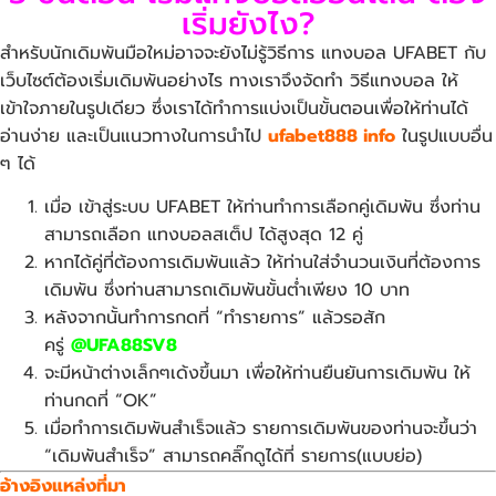
เริ่มยังไง?
สำหรับนักเดิมพันมือใหม่อาจจะยังไม่รู้วิธีการ แทงบอล UFABET กับ
เว็บไซต์ต้องเริ่มเดิมพันอย่างไร ทางเราจึงจัดทำ วิธีแทงบอล ให้
เข้าใจภายในรูปเดียว ซึ่งเราได้ทำการแบ่งเป็นขั้นตอนเพื่อให้ท่านได้
อ่านง่าย และเป็นแนวทางในการนำไป
ufabet888 info
ในรูปแบบอื่น
ๆ ได้
เมื่อ เข้าสู่ระบบ UFABET ให้ท่านทำการเลือกคู่เดิมพัน ซึ่งท่าน
สามารถเลือก แทงบอลสเต็ป ได้สูงสุด 12 คู่
หากได้คู่ที่ต้องการเดิมพันแล้ว ให้ท่านใส่จำนวนเงินที่ต้องการ
เดิมพัน ซึ่งท่านสามารถเดิมพันขั้นต่ำเพียง 10 บาท
หลังจากนั้นทำการกดที่ “ทำรายการ” แล้วรอสัก
ครู่
@UFA88SV8
จะมีหน้าต่างเล็กๆเด้งขึ้นมา เพื่อให้ท่านยืนยันการเดิมพัน ให้
ท่านกดที่ “OK”
เมื่อทำการเดิมพันสำเร็จแล้ว รายการเดิมพันของท่านจะขึ้นว่า
“เดิมพันสำเร็จ” สามารถคลิ๊กดูได้ที่ รายการ(แบบย่อ)
อ้างอิงแหล่งที่มา