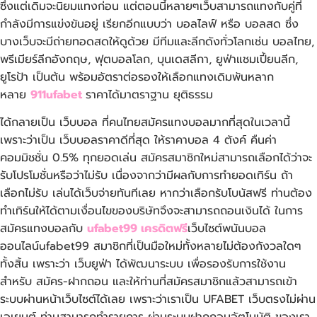
ซึ่งแต่เดิมจะนิยมแทงก่อน แต่ตอนนี้หลายๆเว็บสามารถแทงกับคู่ที่
กำลังมีการแข่งขันอยู่ เรียกอีกแบบว่า บอลไลฟ์ หรือ บอลสด ซึ่ง
บางเว็บจะมีถ่ายทอดสดให้ดูด้วย มีทีมและลีกดังทั่วโลกเช่น บอลไทย,
พรีเมียร์ลีกอังกฤษ, ฟุตบอลโลก, บุนเดสลีกา, ยูฟ่าแชมเปี้ยนลีก,
ยูโรป้า เป็นต้น พร้อมอัตราต่อรองให้เลือกแทงเดิมพันหลาก
หลาย
911ufabet
ราคาได้มาตราฐาน ยุติธรรม
ได้กลายเป็น เว็บบอล ที่คนไทยสมัครแทงบอลมากที่สุดในเวลานี้
เพราะว่าเป็น เว็บบอลราคาดีที่สุด ให้ราคาบอล 4 ตังค์ คืนค่า
คอมมิชชั่น 0.5% ทุกยอดเล่น สมัครสมาชิกใหม่สามารถเลือกได้ว่าจะ
รับโปรโมชั่นหรือว่าไม่รับ เนื่องจากว่ามีผลกับการทำยอดเทิร์น ถ้า
เลือกไม่รับ เล่นได้เว็บจ่ายทันทีเลย หากว่าเลือกรับโบนัสฟรี ท่านต้อง
ทำเทิร์นให้ได้ตามเงื่อนไขของบริษัทจึงจะสามารถถอนเงินได้ ในการ
สมัครแทงบอลกับ
ufabet99 เครดิตฟรี
เว็บไซต์พนันบอล
ออนไลน์ufabet99 สมาชิกที่เป็นมือใหม่ทั้งหลายไม่ต้องกังวลใดๆ
ทั้งสิ้น เพราะว่า เว็บยูฟ่า ได้พัฒนาระบบ เพื่อรองรับการใช้งาน
สำหรับ สมัคร-ฝากถอน และให้ท่านที่สมัครสมาชิกแล้วสามารถเข้า
ระบบผ่านหน้าเว็บไซต์ได้เลย เพราะว่าเราเป็น UFABET เว็บตรงไม่ผ่าน