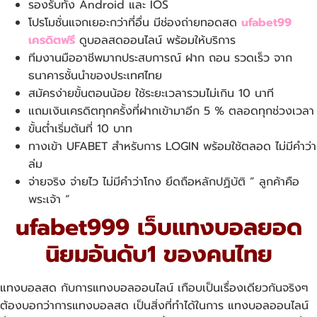
รองรับทั้ง Android และ IOS
โปรโมชั่นแจกเยอะกว่าที่อื่น มีช่องถ่ายทอดสด
ufabet99
เครดิตฟรี
ดูบอลสดออนไลน์ พร้อมให้บริการ
ทีมงานมืออาชีพมากประสบการณ์ ฝาก ถอน รวดเร็ว จาก
ธนาคารชั้นนำของประเทศไทย
สมัครง่ายขั้นตอนน้อย ใช้ระยะเวลารวมไม่เกิน 10 นาที
แถมเงินเครดิตทุกครั้งที่ฝากเข้ามาอีก 5 % ตลอดทุกช่วงเวลา
ขั้นต่ำเริ่มต้นที่ 10 บาท
ทางเข้า UFABET สำหรับการ LOGIN พร้อมใช้ตลอด ไม่มีคำว่า
ล่ม
จ่ายจริง จ่ายไว ไม่มีคำว่าโกง ยึดถือหลักปฏิบัติ ” ลูกค้าคือ
พระเจ้า “
ufabet999 เว็บแทงบอลยอด
นิยมอันดับ1 ของคนไทย
แทงบอลสด กับการแทงบอลออนไลน์ เกือบเป็นเรื่องเดียวกันจริงๆ
ต้องบอกว่าการแทงบอลสด เป็นสิ่งที่ทำได้ในการ แทงบอลออนไลน์