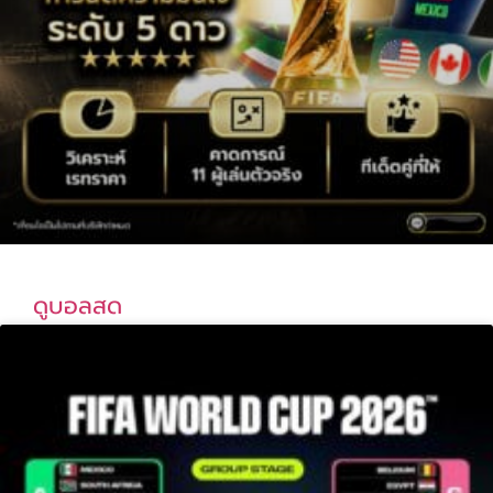
ดูบอลสด