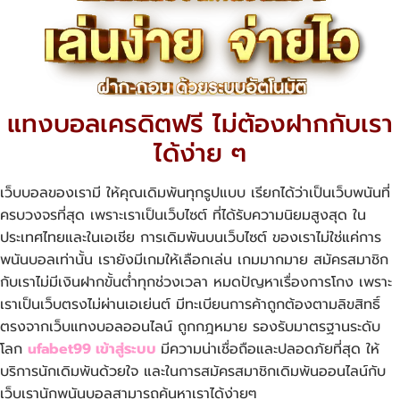
แทงบอลเครดิตฟรี ไม่ต้องฝากกับเรา
ได้ง่าย ๆ
เว็บบอลของเรามี ให้คุณเดิมพันทุกรูปแบบ เรียกได้ว่าเป็นเว็บพนันที่
ครบวงจรที่สุด เพราะเราเป็นเว็บไซต์ ที่ได้รับความนิยมสูงสุด ใน
ประเทศไทยและในเอเชีย การเดิมพันบนเว็บไซต์ ของเราไม่ใช่แค่การ
พนันบอลเท่านั้น เรายังมีเกมให้เลือกเล่น เกมมากมาย สมัครสมาชิก
กับเราไม่มีเงินฝากขั้นต่ำทุกช่วงเวลา หมดปัญหาเรื่องการโกง เพราะ
เราเป็นเว็บตรงไม่ผ่านเอเย่นต์ มีทะเบียนการค้าถูกต้องตามลิขสิทธิ์
ตรงจากเว็บแทงบอลออนไลน์ ถูกกฎหมาย รองรับมาตรฐานระดับ
โลก
ufabet99 เข้าสู่ระบบ
มีความน่าเชื่อถือและปลอดภัยที่สุด ให้
บริการนักเดิมพันด้วยใจ และในการสมัครสมาชิกเดิมพันออนไลน์กับ
เว็บเรานักพนันบอลสามารถค้นหาเราได้ง่ายๆ