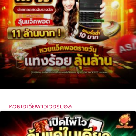
หวยเอเชียพาวเวอร์บอล