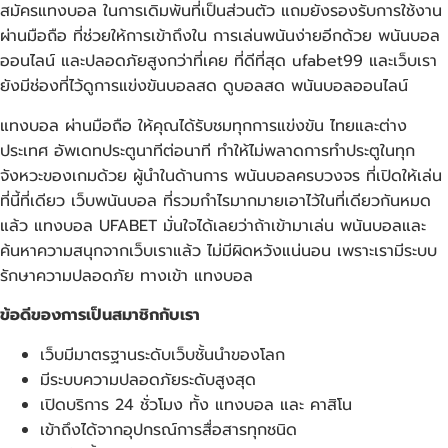
สมัครแทงบอล ในการเดิมพันที่เป็นส่วนตัว แถมยังรองรับการใช้งาน
ผ่านมือถือ ที่ช่วยให้การเข้าถึงใน การเล่นพนันง่ายอีกด้วย พนันบอล
ออนไลน์ และปลอดภัยสูงกว่าที่เคย ที่ดีที่สุด ufabet99 และเว็บเรา
ยังมีช่องที่ไว้ดูการแข่งขันบอลสด ดูบอลสด พนันบอลออนไลน์
แทงบอล ผ่านมือถือ ให้คุณได้รับชมทุกการแข่งขัน ไทยและต่าง
ประเทศ อัพเดทประตูนาทีต่อนาที ทำให้ไม่พลาดการทำประตูในทุก
จังหวะของเกมด้วย ผู้นำในด้านการ พนันบอลครบวงจร ที่เปิดให้เล่น
ที่นี้ที่เดียว เว็บพนันบอล ที่รวมกำไรมากมายเอาไว้ในที่เดียวกันหมด
แล้ว แทงบอล UFABET มั่นใจได้เลยว่าถ้าเข้ามาเล่น พนันบอลและ
ค้นหาความสนุกจากเว็บเราแล้ว ไม่มีผิดหวังแน่นอน เพราะเรามีระบบ
รักษาความปลอดภัย ทางเข้า แทงบอล
ข้อดีของการเป็นสมาชิกกับเรา
เว็บมีมาตรฐานระดับเว็บชั้นนำของโลก
มีระบบความปลอดภัยระดับสูงสุด
เปิดบริการ 24 ชั่วโมง ทั้ง แทงบอล และ คาสิโน
เข้าถึงได้จากอุปกรณ์การสื่อสารทุกชนิด