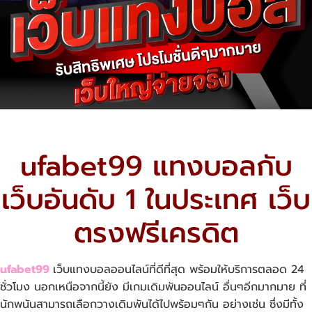
ufabet99 แทงบอลกับ
เว็บอันดับ 1 ในประเทศ เว็บ
ตรงฟรีเครดิต
ufabet99
เว็บแทงบอลออนไลน์ที่ดีที่สุด พร้อมให้บริการตลอด 24
ชั่วโมง นอกเหนือจากนี้ยัง มีเกมเดิมพันออนไลน์ อื่นๆอีกมากมาย ที่
นักพนันสามารถเลือกวางเดิมพันได้ไปพร้อมๆกัน อย่างเช่น ซึ่งมีทั้ง