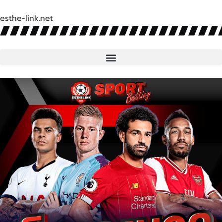
esthe-link.net