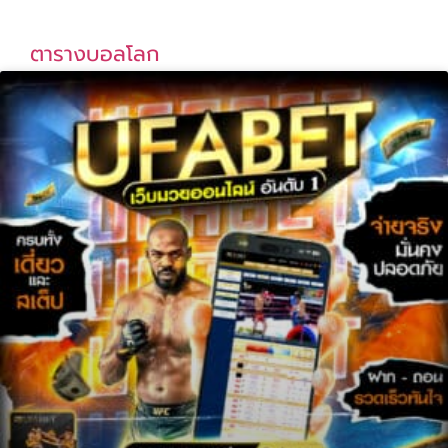
ตารางบอลโลก