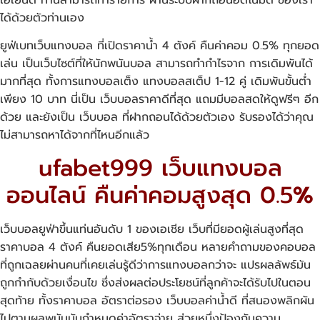
เอเยนต์ ท่านสามารถทำรายการ ผ่านระบบฝากถอนอัตโนมัติ ของเรา
ได้ด้วยตัวท่านเอง
ยูฟ่เบทเว็บแทงบอล ที่เปิดราคาน้ำ 4 ตังค์ คืนค่าคอม 0.5% ทุกยอด
เล่น เป็นเว็บไซต์ที่ให้นักพนันบอล สามารถทำกำไรจาก การเดิมพันได้
มากที่สุด ทั้งการแทงบอลเต็ง แทงบอลสเต็ป 1-12 คู่ เดิมพันขั้นต่ำ
เพียง 10 บาท นี่เป็น เว็บบอลราคาดีที่สุด แถมมีบอลสดให้ดูฟรีๆ อีก
ด้วย และยังเป็น เว็บบอล ที่ฝากถอนได้ด้วยตัวเอง รับรองได้ว่าคุณ
ไม่สามารถหาได้จากที่ไหนอีกแล้ว
ufabet999 เว็บแทงบอล
ออนไลน์ คืนค่าคอมสูงสุด 0.5
%
เว็บบอลยูฟ่าขึ้นแท่นอันดับ 1 ของเอเชีย เว็บที่มียอดผู้เล่นสูงที่สุด
ราคาบอล 4 ตังค์ คืนยอดเสีย5%ทุกเดือน หลายคำถามของคอบอล
ที่ถูกเฉลยผ่านคนที่เคยเล่นรู้ดีว่าการแทงบอลกว่าจะ แปรผลลัพธ์มัน
ถูกกำกับด้วยเงื่อนไข ซึ่งส่งผลต่อประโยชน์ที่ลูกค้าจะได้รับไปในตอน
สุดท้าย ทั้งราคาบอล อัตราต่อรอง เว็บบอลค่าน้ำดี ที่สนองพลิกผัน
ไปตามผลพนันมันกำหนดค่าอัตราจ่าย ส่วยหนึ่งป้องกันความ