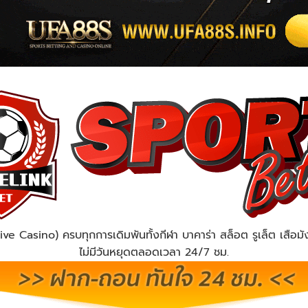
ive Casino) ครบทุกการเดิมพันทั้งกีฬา บาคาร่า สล็อต รูเล็ต เสือม
ไม่มีวันหยุดตลอดเวลา 24/7 ชม.