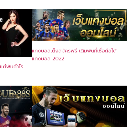
แทงบอลเต็งสมัครฟรี เดิมพันที่เชื่อถือได้
แทงบอล 2022
ยแต่ฟันกำไร