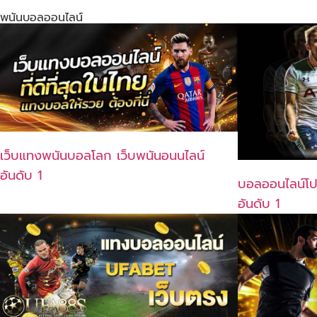
พนันบอลออนไลน์
เว็บแทงพนันบอลโลก เว็บพนันอนนไลน์
อันดับ 1
บอลออนไลน์โป
อันดับ 1