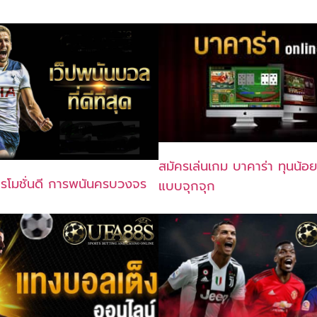
สมัครเล่นเกม บาคาร่า ทุนน้อ
รโมชั่นดี การพนันครบวงจร
แบบจุกจุก