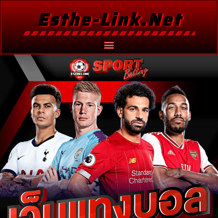
Esthe-Link.net