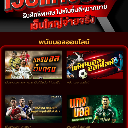
พนันบอลออนไลน์
เว็บแทงบอลถูกกฏหมาย เว็บดีอันดับ 1 ในเอเชีย
พนัน บอล ออนไลน์
เว็บแทงบอล UFABET
แทงบอลเต็งบอลสด