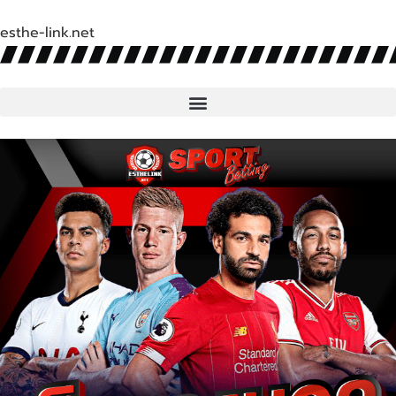
esthe-link.net