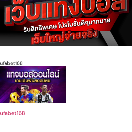
ufabet168
ufabet168