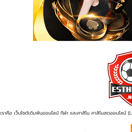
เราคือ เว็บไซต์เดิมพันออนไลน์ กีฬา และคาสิโน คาสิโนสดออนไลน์ (L