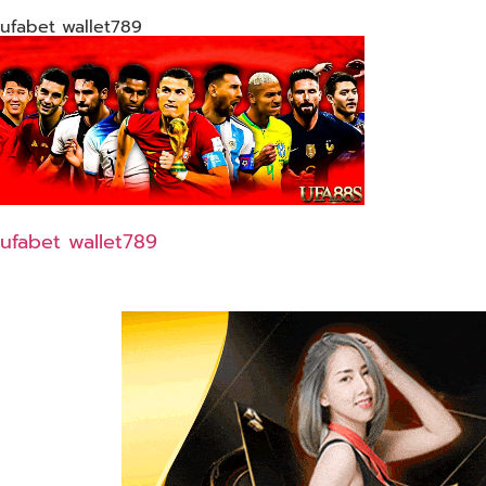
ufabet wallet789
ufabet wallet789