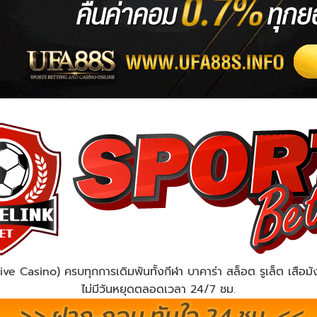
ive Casino) ครบทุกการเดิมพันทั้งกีฬา บาคาร่า สล็อต รูเล็ต เสือม
ไม่มีวันหยุดตลอดเวลา 24/7 ชม.