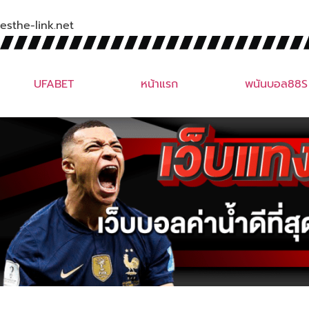
esthe-link.net
UFABET
หน้าแรก
พนันบอล88S