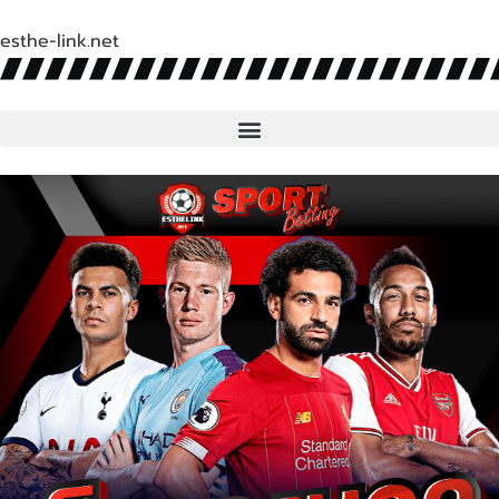
esthe-link.net