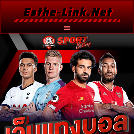
Esthe-Link.net