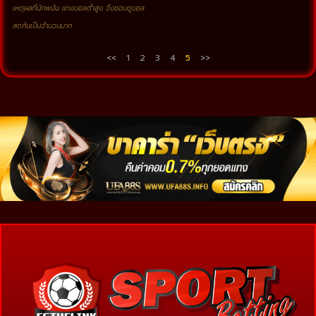
เหตุผลที่นักพนัน แทงบอลต่ําสูง จึงชอบดูบอล
สดกันเป็นจำนวนมาก
<<
1
2
3
4
5
>>