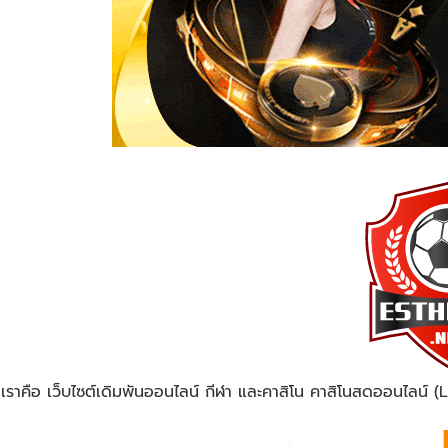
เราคือ เว็บไซต์เดิมพันออนไลน์ กีฬา และคาสิโน คาสิโนสดออนไลน์ (L