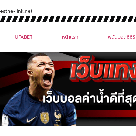
esthe-link.net
UFABET
หน้าแรก
พนันบอล88S