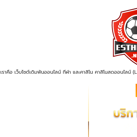
เราคือ เว็บไซต์เดิมพันออนไลน์ กีฬา และคาสิโน คาสิโนสดออนไลน์ (L