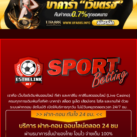
เราคือ เว็บไซต์เดิมพันออนไลน์ กีฬา และคาสิโน คาสิโนสดออนไลน์ (Live Casino)
ครบทุกการเดิมพันทั้งกีฬา บาคาร่า สล็อต รูเล็ต เสือมังกร ไฮโล และเกมไพ่ ด้วย
ระบบฝากถอน อัตโนมัติ เปิดให้บริการทุกวัน ไม่มีวันหยุดตลอดเวลา 24/7 ชม.