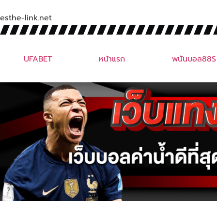
esthe-link.net
UFABET
หน้าแรก
พนันบอล88S