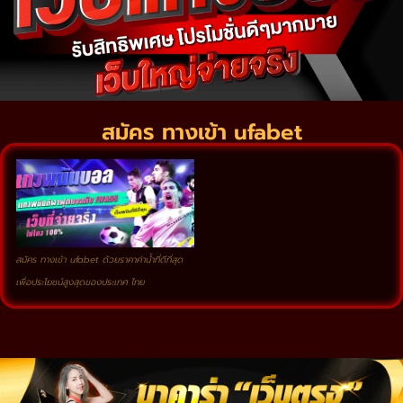
สมัคร ทางเข้า ufabet
สมัคร ทางเข้า ufabet ด้วยราคาค่าน้ำที่ดีที่สุด
เพื่อประโยชน์สูงสุดของประเทศ ไทย