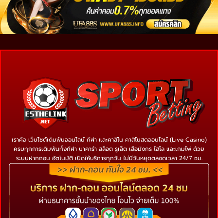
เราคือ เว็บไซต์เดิมพันออนไลน์ กีฬา และคาสิโน คาสิโนสดออนไลน์ (Live Casino)
ครบทุกการเดิมพันทั้งกีฬา บาคาร่า สล็อต รูเล็ต เสือมังกร ไฮโล และเกมไพ่ ด้วย
ระบบฝากถอน อัตโนมัติ เปิดให้บริการทุกวัน ไม่มีวันหยุดตลอดเวลา 24/7 ชม.