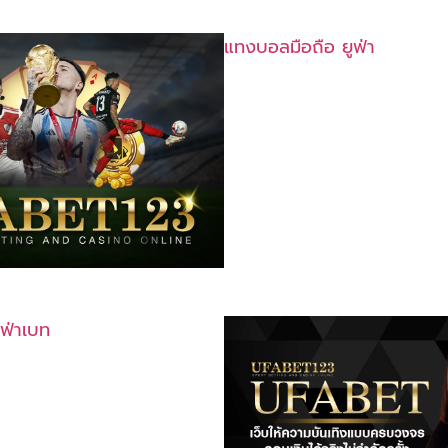
แทงบอลมือถือ ยูฟ่า
ฟ่าเบท