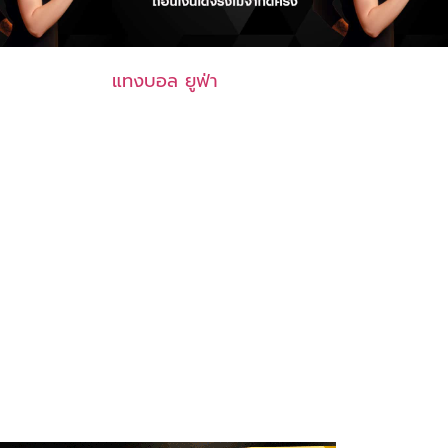
แทงบอล ยูฟ่า