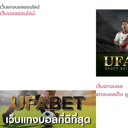
เว็บแทงบอลออนไลน์
เว็บบอลออนไลน์
เว็บแทงบอล
แทงบอลเต็ง ยู