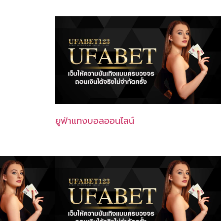
ยูฟ่าแทงบอลออนไลน์