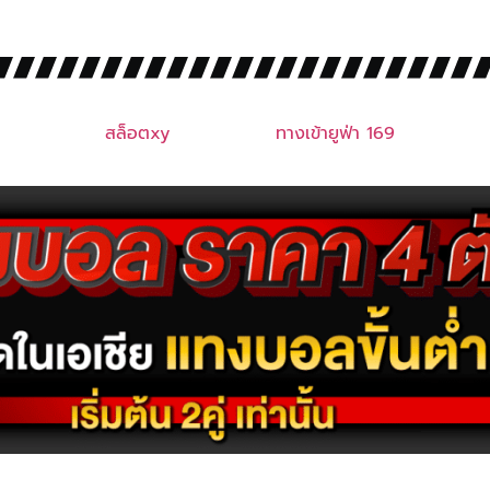
สล็อตxy
ทางเข้ายูฟ่า 169