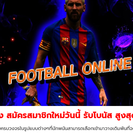
สมัครสมาชิกใหม่วันนี้ รับโบนัส สูง
วงจรในรูปแบบต่างๆที่นักพนันสามารถเลือกเข้ามาวางเดิมพันที่จะสามา