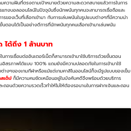
ทำตามความฝันที่ตรงตามเป้าหมายด้วยความสะดวกสบายแล้วการในการ
ารแทงบอลออนไลน์ในปัจจุบันซึ่งนักพนันทุกคนจะสามารถเชื่อถือและ
ิการของเว็บที่เลือกเข้ามา กับการเล่นพนันในรูปแบบต่างๆที่มีความน่า
ั้นตอนได้เป็นอย่างดีการที่นักพนันทุกคนเลือกเข้ามาเล่นพนัน
 ได้ถึง 1 ล้านบาท
ารเชื่อมต่ออินเตอร์เน็ตก็สามารถเข้ามาใช้บริการด้วยขั้นตอน
วามอิสรภาพได้แบบ 100% แถมยังมีความปลอดภัยในการเข้ามาใช้
บต่างๆของเกมกีฬาหรือแม้แต่เกมคาสิโนออนไลน์ก็จะมีรูปแบบของเข็ม
สเต็ป
ก็มีความคมชัดเหมือนอยู่ในบังคับคดีจึงพร้อมด้วยบริการ
ากและถอนด้วยความรวดเร็วทำให้ไม่ให้ต้องรอนานในการฝากเงินและถอน