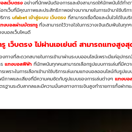
อลเว็บตรง
อย่างที่นักพนันต้องการและยังสามารถให้นักพนันได้
ลือกเว็บที่มีคุณภาพและประสิทธิภาพอย่างมากมายในการเข้ามาใช้บริก
้บริการ
ufabet เข้าสู่ระบบ เว็บตรง
ที่สามารถเชื่อถือและมั่นใจได้ในบร
ทงบอลผ่านบัตรทรู
ที่จะสามารถไว้วางใจในการวางเงินเดิมพันในทุกๆข
แทงบอลเว็บไหนดี
ู เว็บตรง ไม่ผ่านเอเย่นต์ สามารถแทงสูงสุด
งทางที่สะดวกสบายในการเข้ามาผ่านระบบออนไลน์เพราะมีแค่อุปกรณ์ในก
การ
แทงบอลฟีฟ่า
ที่นักพนันทุกคนสามารถเลือกรูปแบบการเล่นที่มีค
การเพราะในการเลือกเข้ามาใช้บริการเล่นเกมแทงบอลออนไลน์กับรูปแบ
าพมีภาพและเสียงที่มีความคมชัดกับรูปแบบของการเล่นต่างๆ
แทงบอล
ี่มีมาตรฐานระดับสากลและมีความมั่นคงทางการเงินสูงทำรายการทั้งฝ