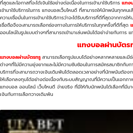
ที่สุดและโอกาสที่จะได้เงินใช้อย่างต่อเนื่องในการเข้ามาใช้บริการ
แทงบ
เข้ามาใช้บริการในการ แทงบอลเว็บไหนดี ที่สามารถให้นักพนันทุกคนเ
ความเชื่อมั่นในการเข้ามาใช้บริการว่าจะได้รับบริการที่ดีที่สุดจากการให
เชื่อถือจึงจะสามารถเลือกช่องทางในการให้บริการในทุกครั้งที่ดีที่สุด
แ
ออนไลน์ในรูปแบบต่างๆที่สามารถเข้ามาเล่นพนันได้อย่าง่ายกับการ 
แทงบอลผ่านบัตรทร
แทงบอลผ่านบัตรทรู
สามารถเลือกรูปแบบได้อย่างหลากหลายและมีช่อ
ต่างๆที่ไม่มีความยุ่งยากและไม่มีความซับซ้อนในการสมัครสมาชิกกับ
บริการที่จะสามารถวางเงินเดิมพันได้ตลอดเวลาอย่างที่นักพนันต้อง
ให้เลือกลงทุนได้อย่างต่อเนื่องกับระบบสัญญาณที่มีความเป็นเอกภ
แทงบอล ออนไลน์ เว็บไหนดี จ่ายจริง ที่มีให้กับนักพนันได้เลือกท
เงินกับการเลือกวางเดิมพัน