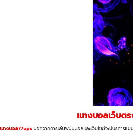
แทงบอลเว็บตรง 
แทงบอล77ups
นอกจากการเล่นพนันบอลและเว็บไซต์จะมีบริการแบบครบ