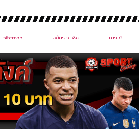
sitemap
สมัครสมาชิก
ทางเข้า