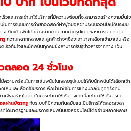
าท เป็นเว็บที่ดีที่สุด
วและการเข้ามาใช้บริการที่มีความพร้อมที่จะสามารถสร้างความมั่นใจ
ื่นชอบในการรับชมการถ่ายทอดสดกีฬาฟุตบอลผ่านระบบออนไลน์กับระบบ
ามาวางเงินเดิมพันได้อย่างง่ายดายแทนถ่ายรูปแบบของการเล่นสนาม
ทรู
ความหลากหลายและลูกค้าต่างๆซึ่งจะสามารถเลือกเข้ามาเล่นหรือ
วดเร็วทันใจและนักพนันทุกคนยังสามารถรับรู้ข่าวสารจากทาง เว็บ
วตลอด 24 ชั่วโมง
์ที่มีความพร้อมในการเล่นพนันในหลายรูปแบบให้กับนักพนันได้เลือกเข้า
ือกเล่นและเลือกใช้บริการเพื่อนำมาใช้ในการแทงบอลในทุกครั้งที่มี
ณาเพื่อสร้างโอกาสในการเข้ามาใช้บริการและเมื่อเข้ามาใช้บริการใน
ลผ่านบัตรทรู
กับระบบที่มีความทันสมัยและมีบริการให้ตลอดเวลา
ิการที่ได้มาตรฐานและบริการเล่นพนันบอลออนไลน์ได้อย่างหลากหลาย