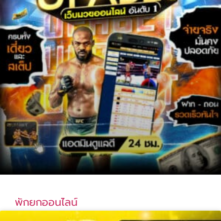
พักยกออนไลน์