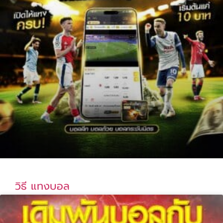
วิธี แทงบอล