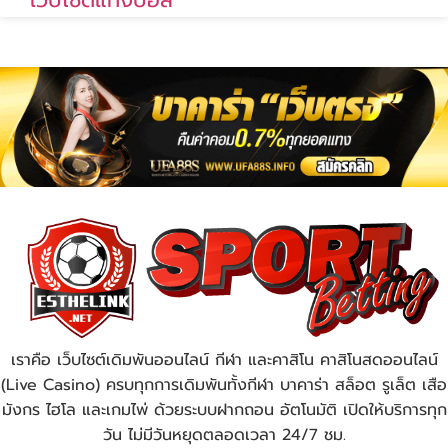
เว็บไซต์แทงบอล
เราคือ เว็บไซต์เดิมพันออนไลน์ กีฬา และคาสิโน คาสิโนสดออนไลน์
(Live Casino) ครบทุกการเดิมพันทั้งกีฬา บาคาร่า สล็อต รูเล็ต เสือ
มังกร ไฮโล และเกมไพ่ ด้วยระบบฝากถอน อัตโนมัติ เปิดให้บริการทุก
วัน ไม่มีวันหยุดตลอดเวลา 24/7 ชม.