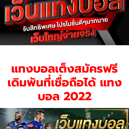
แทงบอลเต็งสมัครฟรี
เดิมพันที่เชื่อถือได้ แทง
บอล 2022