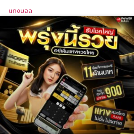
แทงบอล