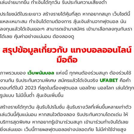
เล่นง่ายมากขึ้น ทำเงินได้ทุกวัน รับประกันความเสี่ยงต่ำ
ประโยชน์ดีในระยะยาว สร้างรายได้คุ้มที่สุด หากอยากสนุก เว็บไซต์นี้
แหละเหมาะสม ทำเงินได้ตามต้องการ ลุ้นเงินล้านจากฟุตบอล น้น
ลงทุนแล้วได้เงินเยอะๆ สามารถเข้ามาสมัคร เข้ามาเลือกลงทุนกับเรา
ได้เลย คุ้มค่าอย่างแน่นอน ต้องลองดู
สรุปข้อมูลเกี่ยวกับ แทงบอลออนไลน์
มือถือ
ภาพรวมของ
เว็บพนันบอล
แห่งนี้ ทุกคนต้องร่วมสนุก ต้องร่วมใช้
งานกัน รับประกันความพิเศษ สมัครแล้วได้เงินจริง
UFABET
คือคำ
ตอบที่ดีในปี 2023 ที่สุดในเรื่องฟุตบอล บอลไทย บอลโลก เล่นได้ทุก
รูปแบบ ไม่มีขั้นต่ำ ลุ้นเงินเพิ่มขึ้น
สร้างรายได้ทุกวัน ลุ้นรับโปรโมชั่น ลุ้นรับรางวัลที่เพิ่มขึ้นหลายเท่าตัว
เล่นวันนี้คุ้มแน่นอน หากสนใจต้องลอง รับประกันความโดดเด่น ให้
บริการสุดพิเศษ หากอยากรู้เข้ามาร่วมสนุก เข้ามาร่วมทำเงินได้เลย
ยิ่งเล่นเยอะ เว็บนี้ทายผลฟุตบอลอย่างปลอดภัย ไม่มีค่าใช้จ่ายสูง