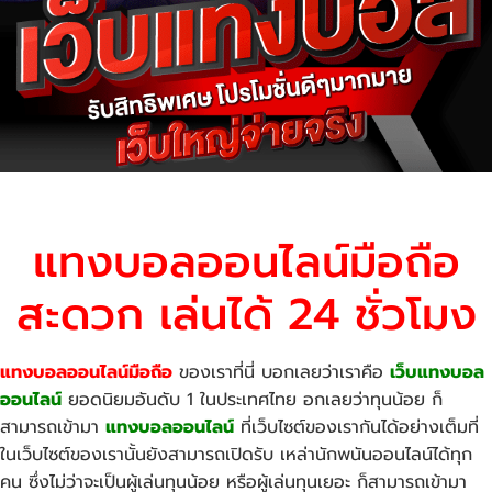
แทงบอลออนไลน์มือถือ
สะดวก เล่นได้ 24 ชั่วโมง
แทงบอลออนไลน์มือถือ
ของเราที่นี่ บอกเลยว่าเราคือ
เว็บแทงบอล
ออนไลน์
ยอดนิยมอันดับ 1 ในประเทศไทย อกเลยว่าทุนน้อย ก็
สามารถเข้ามา
แทงบอลออนไลน์
ที่เว็บไซต์ของเรากันได้อย่างเต็มที่
ในเว็บไซต์ของเรานั้นยังสามารถเปิดรับ เหล่านักพนันออนไลน์ได้ทุก
คน ซึ่งไม่ว่าจะเป็นผู้เล่นทุนน้อย หรือผู้เล่นทุนเยอะ ก็สามารถเข้ามา