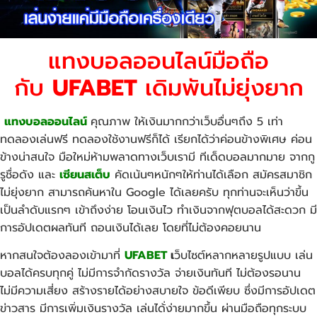
แทงบอลออนไลน์มือถือ
กับ
UFABET
เดิมพันไม่ยุ่งยาก
แทงบอลออนไลน์
คุณภาพ ให้เงินมากกว่าเว็บอื่นๆถึง 5 เท่า
ทดลองเล่นฟรี ทดลองใช้งานฟรีก็ได้ เรียกได้ว่าค่อนข้างพิเศษ ค่อน
ข้างน่าสนใจ มือใหม่ห้ามพลาดทางเว็บเรามี ทีเด็ดบอลมากมาย จากกู
รูชื่อดัง และ
เซียนสเต็บ
คัดเน้นๆหนักๆให้ท่านได้เลือก สมัครสมาชิก
ไม่ยุ่งยาก สามารถค้นหาใน Google ได้เลยครับ ทุกท่านจะเห็นว่าขึ้น
เป็นลำดับแรกๆ เข้าถึงง่าย โอนเงินไว ทำเงินจากฟุตบอลได้สะดวก มี
การอัปเดตผลทันที ถอนเงินได้เลย โดยที่ไม่ต้องคอยนาน
หากสนใจต้องลองเข้ามาที่
UFABET
เ
ว็บไซต์หลากหลายรูปแบบ เล่น
บอลได้ครบทุกคู่ ไม่มีการจำกัดรางวัล จ่ายเงินทันที ไม่ต้องรอนาน
ไม่มีความเสี่ยง สร้างรายได้อย่างสบายใจ ข้อดีเพียบ ซึ่งมีการอัปเดต
ข่าวสาร มีการเพิ่มเงินรางวัล เล่นได้่ง่ายมากขึ้น ผ่านมือถือทุกระบบ