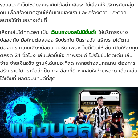
ร่วมสนุกที่เว็บไซต์ของเรากันได้อย่างอิสระ ไม่เลือกให้บริการกับกลุ่ม
คน เพื่อสร้างมาตฐานให้กับเว็บของเรา และ สร้างตวาม สะดวก
สบายให้ท่านอย่างเต็มที่
เลือกเล่นได้ทุกเวลา เป็น
เว็บแทงบอลไม่มีขั้นต่ำ
ให้บริการอย่าง
ปลอดภัย มือใหม่ต้องลอง รับประกันเงินรางวัล สร้างรายได้ตาม
ต้องการ ความเสี่ยงน้อยมากครับ เพราะเว็บนี้เปิดให้เล่น เปิดให้ลงทุน
ตลอด 24 ชั่วโมง เล่นแล้วมั่นใจ ภาพรวมดี โปรโมชั่นโดดเด่น เล่น
ง่าย จ่ายเงินจริง ฐานผู้เล่นเยอะที่สุด หากอย่างสนุกสนาน ต้องการ
สร้างรายได้ เราถือว่าเป็นทางเลือกที่ดี หากสนใจห้ามพลาด เลือกเล่น
ได้เต็มที่ ผลตอบแทนดีที่สุด