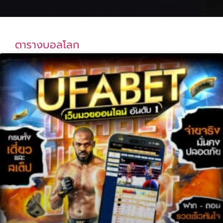
ตารางบอลโลก