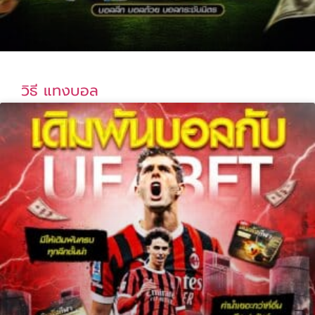
วิธี แทงบอล