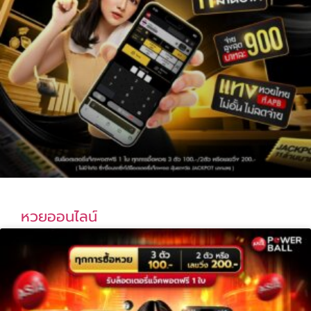
หวยออนไลน์