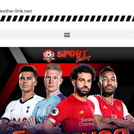
esthe-link.net