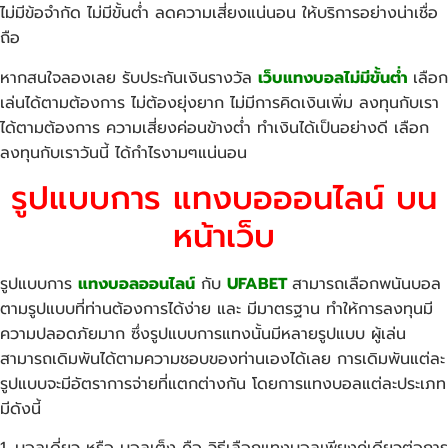
ไม่มีข้อจำกัด ไม่มีขั้นต่ำ ลดความเสี่ยงแน่นอน ให้บริการอย่างน่าเชื่อ
ถือ
หากสนใจลองเลย รับประกันเงินรางวัล
เว็บแทงบอลไม่มีขั้นต่ำ
เลือก
เล่นได้ตามต้องการ ไม่ต้องยุ่งยาก ไม่มีการคิดเงินเพิ่ม ลงทุนกับเรา
ได้ตามต้องการ ความเสี่ยงค่อนข้างต่ำ ทำเงินได้เป็นอย่างดี เลือก
ลงทุนกับเราวันนี้ ได้กำไรงามๆแน่นอน
รูปแบบการ แทงบอออนไลน์ บน
หน้าเว็บ
รูปแบบการ
แทงบอลออนไลน์
กับ
UFABET
สามารถเลือกพนันบอล
ตามรูปแบบที่ท่านต้องการได้ง่าย และ มีมาตรฐาน ทำให้การลงทุนมี
ความปลอดภัยมาก ซึ่งรูปแบบการแทงนั้นมีหลายรูปแบบ ผู้เล่น
สามารถเดิมพันได้ตามความชอบของท่านเองได้เลย การเดิมพันแต่ละ
รูปแบบจะมีอัตราการจ่ายที่แตกต่างกัน โดยการแทงบอลแต่ละประเภท
มีดังนี้