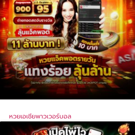
หวยเอเชียพาวเวอร์บอล