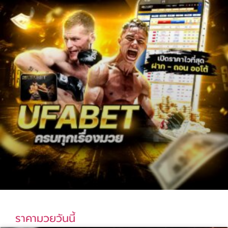
ราคามวยวันนี้