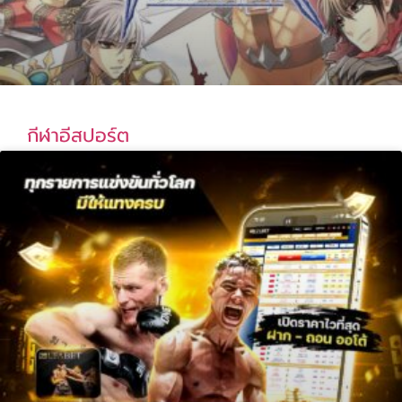
กีฬาอีสปอร์ต