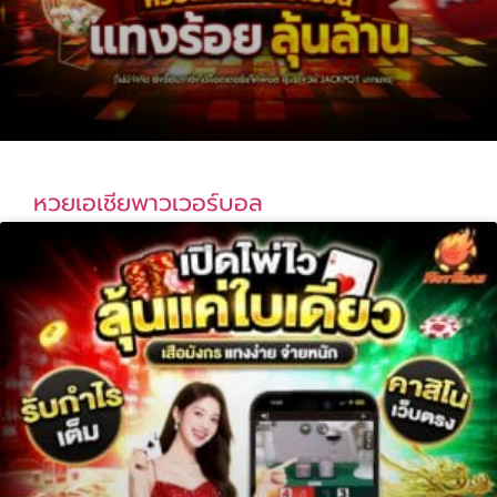
หวยเอเชียพาวเวอร์บอล