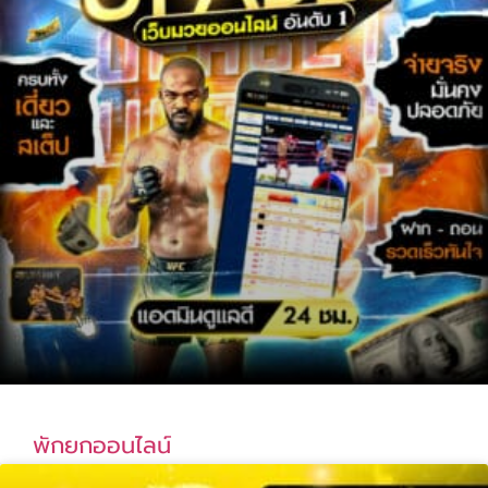
พักยกออนไลน์