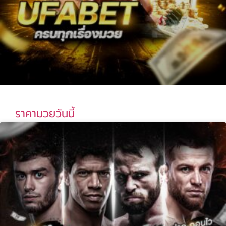
ราคามวยวันนี้