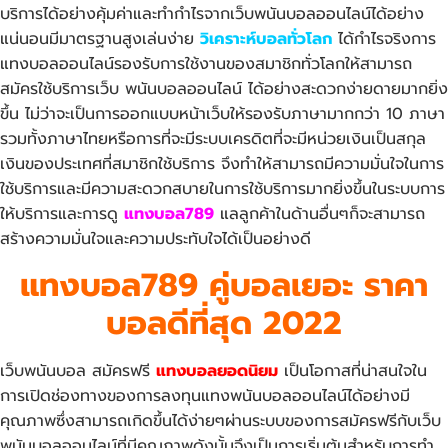
บริการได้อย่างคุ้มค่าและทำกำไรจากเว็บพนันบอลออนไลน์ได้อย่าง
แน่นอนมีมาตรฐานสูงเล่นง่าย
วิเคราะห์บอลทั่วโลก
ได้กำไรจริงการ
แทงบอลออนไลน์รองรับการใช้งานของสมาชิกทั่วโลกให้สามารถ
สมัครใช้บริการเว็บ พนันบอลออนไลน์ ได้อย่างสะดวกง่ายดายมากยิ่ง
ขึ้น ไม่ว่าจะเป็นการออกแบบหน้าเว็บให้รองรับภาษามากกว่า 10 ภาษา
รวมทั้งภาษาไทยหรือการที่จะมีระบบเครดิตที่จะมีหน่วยเงินเป็นสกุล
เงินของประเทศที่สมาชิกใช้บริการ จึงทำให้สามารถมีความมั่นใจในการ
ใช้บริการและมีความสะดวกสบายในการใช้บริการมากยิ่งขึ้นในระบบการ
ให้บริการและการดู
แทงบอล789
แลลูกค้าในด้านอื่นๆก็จะสามารถ
สร้างความมั่นใจและความประทับใจได้เป็นอย่างดี
แทงบอล789 คู่บอลเยอะ ราคา
บอลดีที่สุด 2022
เว็บพนันบอล สมัครฟรี
แทงบอลยอดนิยม
เป็นโอกาสที่น่าสนใจใน
การเปิดช่องทางของการลงทุนแทงพนันบอลออนไลน์ได้อย่างมี
คุณภาพซึ่งสามารถเกิดขึ้นได้ง่ายๆผ่านระบบของการสมัครฟรีกับเว็บ
พนันบอลออนไลน์ที่มีคุณภาพดังนั้นจึงเป็นการเริ่มต้นสำหรับการทำ