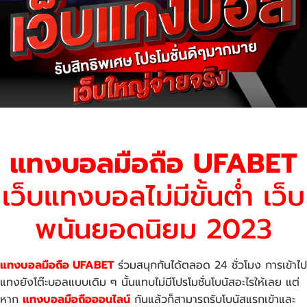
แทงบอลมือถือ UFABET
เว็บแทงบอลไม่มีขั้นต่ำ เว็บ
พนันยอดนิยม 2023
แทงบอลมือถือ UFABET
ร่วมสนุกกันได้ตลอด 24 ชั่วโมง การเข้าไป
แทงยังโต๊ะบอลแบบเดิม ๆ นั้นแทบไม่มีโปรโมชั่นโบนัสอะไรให้เลย แต่
หาก
แทงบอลมือถือออนไลน์
กันแล้วก็สามารถรับโบนัสแรกเข้าและ