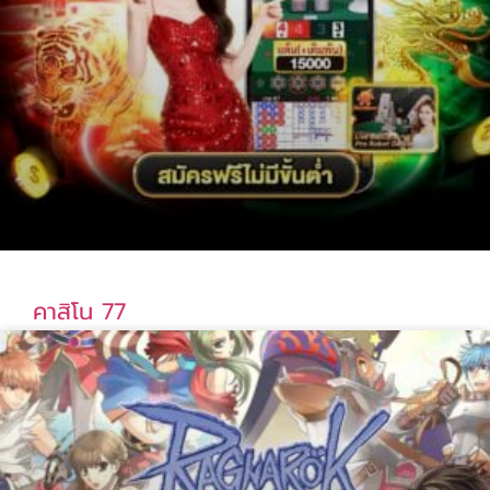
คาสิโน 77