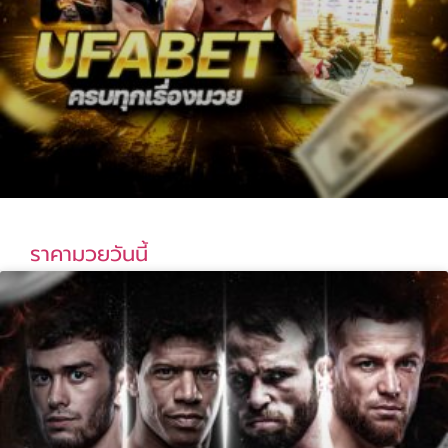
ราคามวยวันนี้