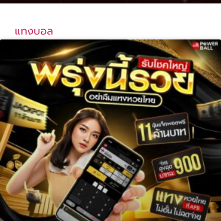
แทงบอล