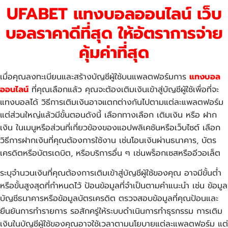
UFABET แทงบอลออนไลน์ เว็บ
บอลราคาดีที่สุด ให้อัตราการจ่าย
คุ้มค่าที่สุด
เมื่อคุณลงทะเบียนและสร้างบัญชีผู้ใช้บนแพลตฟอร์มการ
แทงบอล
ออนไลน์
ที่คุณเลือกแล้ว คุณจะต้องเติมเงินเข้าสู่บัญชีผู้ใช้เพื่อที่จะ
แทงบอลได้ วิธีการเติมเงินอาจแตกต่างกันไปตามแต่ละแพลตฟอร์ม
แต่ส่วนใหญ่แล้วมีขั้นตอนดังนี้ เลือกทางเลือก เติมเงิน หรือ ฝาก
เงิน ในเมนูหรือส่วนที่เกี่ยวข้องของแอปพลิเคชันหรือเว็บไซต์ เลือก
วิธีการฝากเงินที่คุณต้องการใช้งาน เช่นโอนเงินผ่านธนาคาร, บัตร
เครดิตหรือบัตรเดบิต, หรือบริการอื่น ๆ เช่นพร็อกเซสหรืออีวอเล็ต
ระบุจำนวนเงินที่คุณต้องการเติมเข้าสู่บัญชีผู้ใช้ของคุณ อาจมีขั้นต่ำ
หรือขั้นสูงสุดที่กำหนดไว้ ป้อนข้อมูลที่จำเป็นตามคำแนะนำ เช่น ข้อมูล
บัญชีธนาคารหรือข้อมูลบัตรเครดิต ตรวจสอบข้อมูลที่คุณป้อนและ
ยืนยันการทำรายการ รอสักครู่ให้ระบบดำเนินการทำธุรกรรม การเติม
เงินในบัญชีผู้ใช้ของคุณอาจใช้เวลาตามนโยบายแต่ละแพลตฟอร์ม แต่