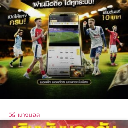
วิธี แทงบอล