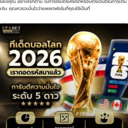
ของคุณ อย่างไรก็ตาม ในการใช้บัตรเครดิตหรือบัตรเดบิตในการเติม
เงิน คุณควรจะมั่นใจว่าแพลตฟอร์มที่คุณใช้เป็นที่