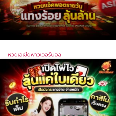
หวยเอเชียพาวเวอร์บอล