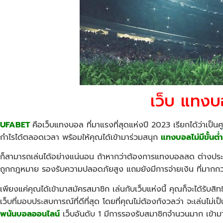
เว็บ แทงบอ
UFABET
คือเว็บแทงบอล ที่มาแรงที่สุดแห่งปี 2023 เรียกได้ว่าเป็น
กำไรได้ตลอดเวลา พร้อมให้คุณได้เข้ามาร่วมสนุก
แทงบอลไม่มีขั้นต่ำ
ก็สามารถเล่นได้อย่างแน่นอน ถ้าหากว่าต้องการแทงบอลสด ต่างประเท
ถูกกฎหมาย รองรับความปลอดภัยสูง แถมยังมีการจ่ายเงิน ที่มากกว่า
เพียงแค่คุณได้เข้ามาสมัครสมาชิก เล่นกับเว็บแห่งนี้ คุณก็จะได้รั
เว็บที่มอบประสบการณ์ที่ดีที่สุด โดยที่คุณไม่ต้องกังวลว่า จะเล่นไม่
พนันบอลออนไลน์
เว็บอันดับ 1 มีการรองรับสมาชิกจำนวนมาก เข้าม