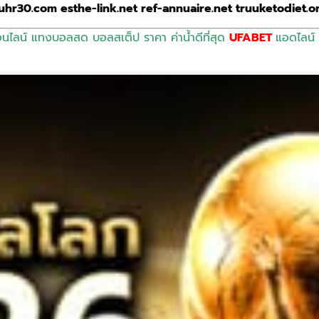
uhr30.com
esthe-link.net
ref-annuaire.net
truuketodiet.o
ไลน์ แทงบอลสด บอลสเต็ป ราคา ค่าน้ำดีที่สุด
UFABET
แอดไลน์