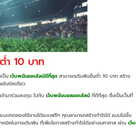
นต่ำ 10 บาท
งเป็น
เว็บพนันออนไลน์ดีที่สุด
สามารถเดิมพันขั้นต่ำ 10 บาท สร้าง
ภายในบิลเดียว
เข้ามาร่วมลงทุน ไปกับ
เว็บพนันบอลออนไลน์
ที่ดีที่สุด ซึ่งเป็นเว็บที่
ังมีระบบทดลองใช้งานได้แบบฟรีๆ คุณสามารถสร้างกำไรได้ แบบไม่อั้น
คนิคในการเดิมพัน ที่เพิ่มโอกาสสร้างกำไรได้อย่างมหาศาล ผ่าน
เว็บ