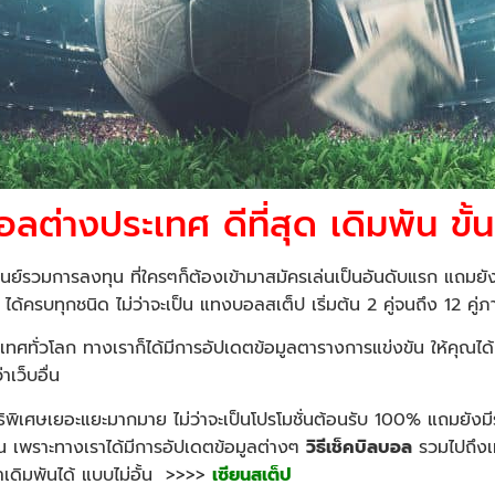
ลต่างประเทศ ดีที่สุด เดิมพัน ขั้
ศูนย์รวมการลงทุน ที่ใครๆก็ต้องเข้ามาสมัครเล่นเป็นอันดับแรก แถมยั
ได้ครบทุกชนิด ไม่ว่าจะเป็น แทงบอลสเต็ป เริ่มต้น 2 คู่จนถึง 12 คู่
ศทั่วโลก ทางเราก็ได้มีการอัปเดตข้อมูลตารางการแข่งขัน ให้คุณได้
เว็บอื่น
บสิทธิพิเศษเยอะแยะมากมาย ไม่ว่าจะเป็นโปรโมชั่นต้อนรับ 100% แถมย
เป็น เพราะทางเราได้มีการอัปเดตข้อมูลต่างๆ
วิธีเช็คบิลบอล
รวมไปถึงเท
าเดิมพันได้ แบบไม่อั้น >>>>
เซียนสเต็ป