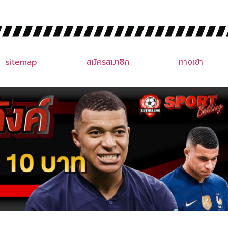
sitemap
สมัครสมาชิก
ทางเข้า