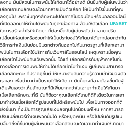
ลงทุน มันมีส่วนในการพนันให้เกิดมาได้อย่างดี มันขึ้นกับผู้เล่นพนันว่า
เลือกเอาเกมลักษณะใดมากลายเป็นตัวเลือก ให้เป็นกำไรขึ้นมาที่คุณ
ลงทุนไป เพราะในทุกๆลักษณะไปกับคาสิโนออนไลนหรือบอลออนไลน์
ที่เปิดออกมาให้ท่านได้พนันในทุกๆช่องทาง ล้วนใช้ตัวเลือก
UFABET
ในการสร้างกำไรให้เกิดมา ที่ต้องขึ้นกับผู้เล่นพนันว่า เอามาปรับ
เปลี่ยนให้สนใจหรือช่วยทำให้เป็นประโยชน์ให้เกิดมาได้มากน้อยกว่ากัน
วิธีการทำเงินมันย่อมมีแตกต่างกันออกไปกับมาตรฐานที่เลือกเอามา
พนันในการเลือกใช้บริการกับเว็บคาสิโนออนไลน์ เหตุเพราะเมื่อคุณ
เลือกเข้าไปพนันกับเว็บพวกนั้น ได้แก่ เลือกสมัครกับยูฟ่าคาสิโนที่มี
ทางเลือกการเดิมพันให้ท่านได้เลือกเข้าไปทำเงิน ผู้เล่นพนันสามารถ
เลือกลักษณะ ที่ปรากฏขึ้นต่ ให้เหมาะสมกับความรู้ความเข้าใจของตัว
เราเอง เพื่อนำมาทำเป็นรายได้ให้เกิดมา มันก็บางทีอาจต้องขึ้นกับผู้
เดิมพันเองว่าเห็นลักษณะที่มีเพิ่มมากกว่าในเอามาทำเงินให้เกิดมา
เมื่อเลือกลักษณะที่ดี มันก็ถือว่าคุณเลือกได้เกมที่ดีทีเดียวในการเอา
มาทำเงินเมื่อเลือกได้รูปแบบที่ไม่ดีหรือพนันไป เพื่อเป็นทางออกที่ดี
ยิ่งขึ้นมา ทั้งเป็นการสูญเสียเงินลงทุนไปกน้อยแค่ไหน หากสามารถ
ปรับเปลี่ยนวิธีทำเงินพวกนั้นได้ หรือหยุดพนัน หรือไปเล่นกับรูปแบ
บอื่นๆซึ่งก็ขึ้นกับผู้เล่นพนันว่าเลือกลักษณะใดเอามาทำเงินให้เกิดมา