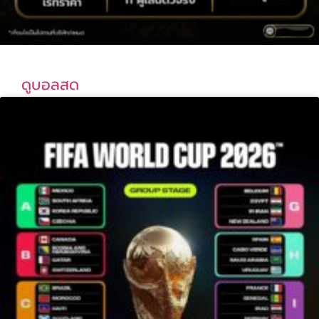
ดูบอลสด