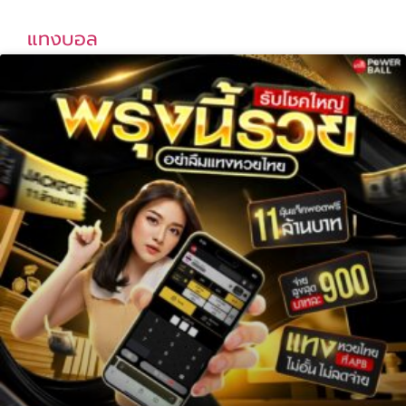
แทงบอล