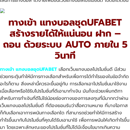
เล่นการแทงบอล ได้ง่ายเพิ่มขึ้นเว็บแทงบอลโปรโมชั่นดี ไปต่อได้ดีขึ้น
ทางเข้า แทงบอลชุดUFABET
สร้างรายได้ให้แน่นอน ฝาก –
ถอน ด้วยระบบ AUTO ภายใน 5
วินาที
ทางเข้า แทงบอลชุดUFABET
เลือกเว็บแทงบอลโปรโมชั่นดี มีส่วน
ช่วยกระตุ้นทำให้มีการทางเลือกสำหรับเพื่อการได้กำไรของในข้อจำกัด
อะไรก็ตาม สิ่งเหล่านี้ควรจะขึ้นอยู่กับ การเลือกเอาโปรโมชั่นมาใช้งาน
เมื่อเลือกหรือใช้รับโปรโมชั่นที่ดีเอามาทำเงิน มันก็จะช่วยเพิ่มกติกา
สำหรับการทำเงินที่ดีไม่ใช่น้อยช่องทางของการลงทุนที่มีมากกว่าผ่าน
เว็บแทงบอลโปรโมชั่นดี ที่ต้องยอมรับว่าสื่อความหมาย ที่บางโอกาส
ก็กับเลือกเอาการพนันทางเลือกใด ที่สามารถช่วยทำให้มีการสร้าง
กำไรขึ้นมากับโปรโมชั่นที่คุณได้รับเอามาใช้ เพื่อการพนันให้เกิดกำไรขึ้น
มา โดยเฉพาะลักษณะของโปรโมชั่นที่ไม่ได้มีเงื่อนไขมากเกินความ