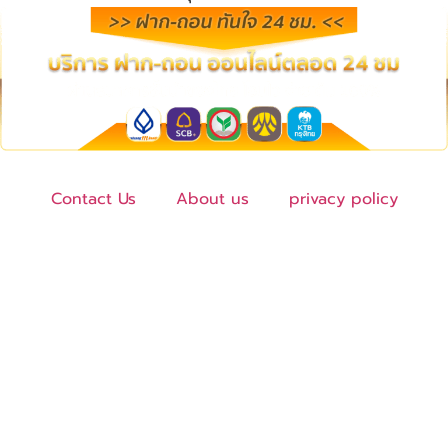
Contact Us
About us
privacy policy