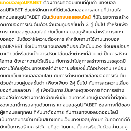
แทงบอลชุดUFABET
ต้องการผลตอบแทนที่คุ้มค่า แทงบอล
ชุดUFABET ช่วยให้มีหนทางที่ดีตัวเลือกของการลงทุนที่น่าสนใจ
แทงบอลชุดUFABET เป็น
เว็บแทงบอลออนไลน์
ที่มีในของการสร้าง
กติกาของการเริ่มต้นด้วยจำนวนคู่บอลขั้นต่ำ 2 คู่ ขึ้นไป สำหรับเพื่อ
การแทงบอลชุดออนไลน์ กับเว็บแทงบอลยูฟ่าเบทสำหรับการแทง
บอลชุด มันถือว่าให้ความต้องการ สำหรับเอามาใช้งานแทงบอล
ชุดUFABET ซึ่งเป็นการแทงบอลสเต็ปออนไลน์นั่นเอง ซึ่งนิยมบ่อยๆ
มาเดี๋ยวนี้หรือยังเป็นการปรับเปลี่ยนสิ่งต่างๆที่ล้วนแต่เป็นการสร้าง
โอกาส ดึงเอาความได้เปรียบ กับการนำไปสู่การสร้างการบรรลุจุดมี
ความให้กับผู้ร่วมแทงบอลได้ง่ายดายเสียยิ่งขึ้นได้อย่างเด่น เหมือน
กันกับเว็บแทงบอลออนไลน์ กับการกำหนดตัวเลือกของการเริ่มต้น
ด้วยจำนวนคู่บอลขั้นต่ำ เพียงเพียง 2คู่ ขึ้นไป กับการลดความเสี่ยง
ของคู่บอลลงมา 1 คู่ เพื่อเป็นการเป็นสาเหตุของการเกิดการสร้าง
ช่องให้มีการสร้างการได้ง่ายเพิ่มขึ้น กับการเริ่มกับคู่บอลที่ต่ำที่สุดใน
ช่วงเวลานี้การลงทุนด้วยการ แทงบอลชุดUFABET ช่องทางที่ดีของ
ผู้แทงบอลทุกคน ที่หันมาต้องการ กับการแทงบอลชุดออนไลน์
เป็นการสมัครเข้ามาเป็นสมาชิกกับเว็บแทงบอลยูฟ่าเบท ในกติกาที่ดีก็
ยังเป็นการสร้างการได้ง่ายที่สุด โดยเหตุนั้นการเริ่มต้นด้วยจำนวนคู่