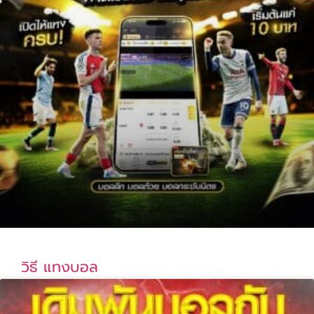
วิธี แทงบอล