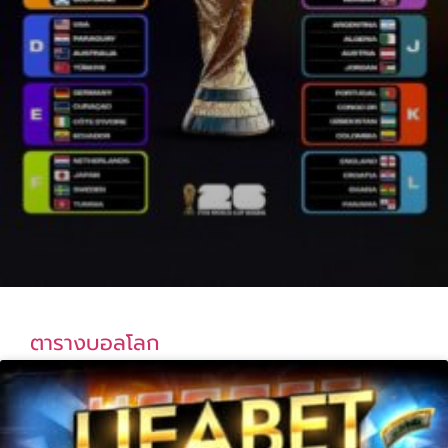
ตารางบอลโลก