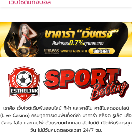
เว็บไซต์แทงบอล
เราคือ เว็บไซต์เดิมพันออนไลน์ กีฬา และคาสิโน คาสิโนสดออนไลน์
(Live Casino) ครบทุกการเดิมพันทั้งกีฬา บาคาร่า สล็อต รูเล็ต เสือ
มังกร ไฮโล และเกมไพ่ ด้วยระบบฝากถอน อัตโนมัติ เปิดให้บริการทุก
วัน ไม่มีวันหยุดตลอดเวลา 24/7 ชม.