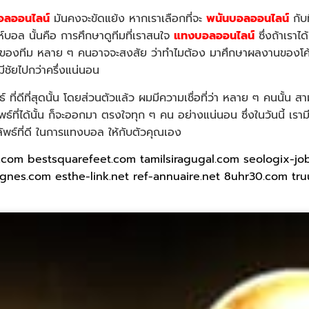
ลออนไลน์
มันคงจะขัดแย้ง หากเราเลือกที่จะ
พนันบอลออนไลน์
กับท
ะห์บอล นั้นคือ การศึกษาดูทีมที่เราสนใจ
แทงบอลออนไลน์
ซึ่งถ้าเราไ
งทีม หลาย ๆ คนอาจจะสงสัย ว่าทำไมต้อง มาศึกษาผลงานของโค้ช ทั้ง ๆ
มีชัยไปกว่าครึ่งแน่นอน
ธ์ ที่ดีที่สุดนั้น โดยส่วนตัวแล้ว ผมมีความเชื่อที่ว่า หลาย ๆ คนนั้น
ธ์ที่ได้นั้น ก็จะออกมา ตรงใจทุก ๆ คน อย่างแน่นอน ซึ่งในวันนี้ เรา
ผลลัพธ์ที่ดี ในการแทงบอล ให้กับตัวคุณเอง
.com
bestsquarefeet.com
tamilsiragugal.com
seologix-jo
ignes.com
esthe-link.net
ref-annuaire.net
8uhr30.com
tru