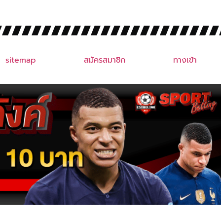
sitemap
สมัครสมาชิก
ทางเข้า