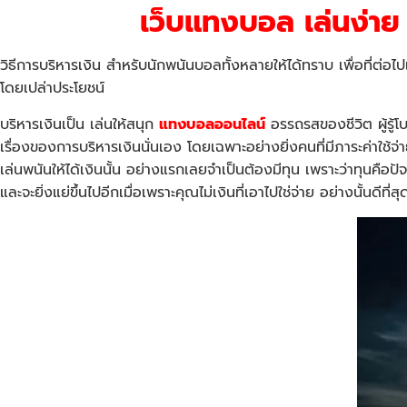
เว็บแทงบอล เล่นง่
วิธีการบริหารเงิน สำหรับนักพนันบอลทั้งหลายให้ได้ทราบ เพื่อที่ต่
โดยเปล่าประโยชน์
บริหารเงินเป็น เล่นให้สนุก
แทงบอลออนไลน์
อรรถรสของชีวิต
ผู้ร
เรื่องของการบริหารเงินนั่นเอง โดยเฉพาะอย่างยิ่งคนที่มีภาระค่าใช้จ่า
เล่นพนันให้ได้เงินนั้น อย่างแรกเลยจำเป็นต้องมีทุน เพราะว่าทุนคือป
และจะยิ่งแย่ขึ้นไปอีกเมื่อเพราะคุณไม่เงินที่เอาไปใช่จ่าย อย่างนั้นดี