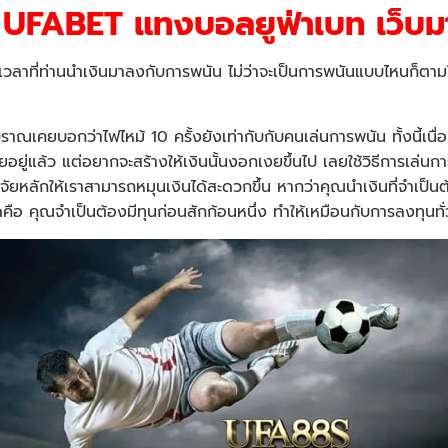
าย UFABET
แทงบอลยูฟ่าเบท เว็บม
อไปเวลาที่ท่านนำเงินมาลงกับการพนัน ไม่ว่าจะเป็นการพนันแบบไหนก็ตา
ู้โบราณเคยบอกว่าไฟไหม้ 10 ครั้งยังเท่ากับกับคนเล่นการพนัน ทั้งนี้เน
ยอยู่แล้ว แต่อยากจะสร้างให้เงินนั้นงอกเงยขึ้นไป เลยใช้วิธีการเล่นการ
ัจจัยหลักให้เราสามารถหมุนเงินได้สะดวกขึ้น หากว่าคุณนำเงินที่จำเป็
ที่สุดคือ คุณจำเป็นต้องมีทุนก่อนสักก้อนหนึ่ง ทำให้เหมือนกับการลงทุนทั