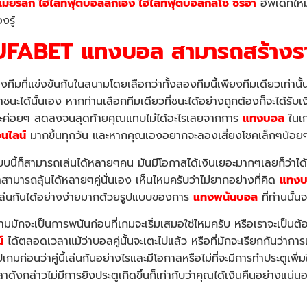
ยร์ลีก ไฮไลท์ฟุตบอลลีกเอิง ไฮไลท์ฟุตบอลกัลโซ่ ซี่รี่อา
อัพเดทใหม่
งรู้
ย UFABET
แทงบอล
สามารถสร้างร
ีมที่แข่งขันกันในสนามโดยเลือกว่าทั้งสองทีมนี้เพียงทีมเดียวเท่านั้นใ
าชนะได้นั้นเอง หากท่านเลือกทีมเดียวที่ชนะได้อย่างถูกต้องก็จะได้รับ
้เสียจะค่อยๆ ลดลงจนสุดท้ายคุณแทบไม่ได้อะไรเลยจากการ
แทงบอล
ในเก
นไลน์
มากขึ้นทุกวัน และหากคุณเองอยากจะลองเสี่ยงโชคเล็กๆน้อยๆ 
บนี้ก็สามารถเล่นได้หลายๆคน มันมีโอกาสได้เงินเยอะมากๆเลยก็ว่าได
เราสามารถลุ้นได้หลายๆคู่นั่นเอง เห็นไหมครับว่าไม่ยากอย่างที่คิด
แทงบ
ข้าเล่นกันได้อย่างง่ายมากด้วยรูปแบบของการ
แทงพนันบอล
ที่ท่านนั้
มมักจะเป็นการพนันก่อนที่เกมจะเริ่มเสมอใช่ไหมครับ หรือเราจะเป็นต้
์
ได้ตลอดเวลาแม้ว่าบอลคู่นั้นจะเตะไปแล้ว หรือที่มักจะเรียกกันว่าก
เกมก่อนว่าคู่นี้เล่นกันอย่างไรและมีโอกาสหรือไม่ที่จะมีการทำประตูเพ
ดังกล่าวไม่มีการยิงประตูเกิดขึ้นก็เท่ากับว่าคุณได้เงินคืนอย่างแน่น