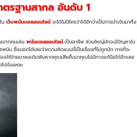
าตรฐานสากล อันดับ 1
มใน
เว็บ
พนันบอลออนไลน์
จะได้ไม่มีใครว่าได้อีกว่าเป็นการนำเงินมาทิ้ง
ื่องจากคนเล่น
พนันบอลออนไลน์
เป็นอาชีพ ส่วนใหญ่มักจะมีปัญหาใน
พนัน ซึ่งบอกได้เลยว่าความคิดแบบนี้เป็นเรื่องที่ไม่ถูกนัก การที่จะ
นต้องใช้จ่ายมาลงเดิมพันหากคุณเสียขึ้นมาคุณไม่มีทางแก้มือได้อีกเลย
่วไปนั่นแหละ