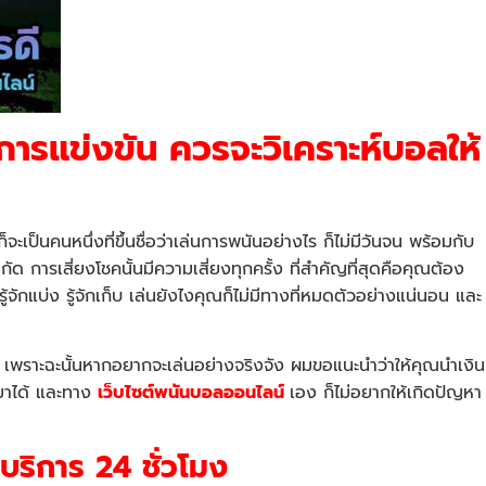
ารแข่งขัน ควรจะวิเคราะห์บอลให้
ะเป็นคนหนึ่งที่ขึ้นชื่อว่าเล่นการพนันอย่างไร ก็ไม่มีวันจน พร้อมกับ
 การเสี่ยงโชคนั้นมีความเสี่ยงทุกครั้ง ที่สำคัญที่สุดคือคุณต้อง
รู้จักแบ่ง รู้จักเก็บ เล่นยังไงคุณก็ไม่มีทางที่หมดตัวอย่างแน่นอน และ
ง เพราะฉะนั้นหากอยากจะเล่นอย่างจริงจัง ผมขอแนะนำว่าให้คุณนำเงิน
้นมาได้ และทาง
เว็บไซต์
พนันบอลออนไลน์
เอง ก็ไม่อยากให้เกิดปัญหา
ริการ 24 ชั่วโมง