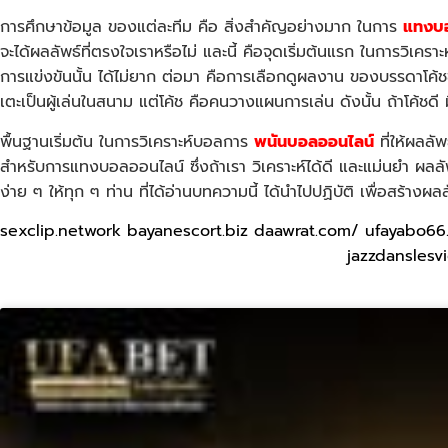
การศึกษาข้อมูล ของแต่ละทีม คือ สิ่งสำคัญอย่างมาก ในการ
แทงบอ
จะได้ผลลัพธ์ที่ตรงใจเราหรือไม่ และนี้ คือจุดเริ่มต้นแรก ในการวิเครา
การแข่งขันนั้น ได้ไม่ยาก
ต่อมา คือการเลือกดูผลงาน ของบรรดาโค้ชขอ
เตะเป็นผู้เล่นในสนาม แต่โค้ช คือคนวางแผนการเล่น ดังนั้น ถ้าโค้ชดี 
พื้นฐานเริ่มต้น ในการวิเคราะห์บอล
การ
พนันบอลออนไลน์
ที่ให้ผลลัพ
สำหรับการแทงบอลออนไลน์ ซึ่งถ้าเรา วิเคราะห์ได้ดี และแม่นยำ ผลลัพ
ง่าย ๆ ให้ทุก ๆ ท่าน ที่ได้อ่านบทความนี้ ได้นำไปปฏิบัติ เพื่อสร้าง
sexclip.network
bayanescort.biz
daawrat.com/
ufayabo66
jazzdanslesv