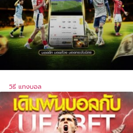
วิธี แทงบอล