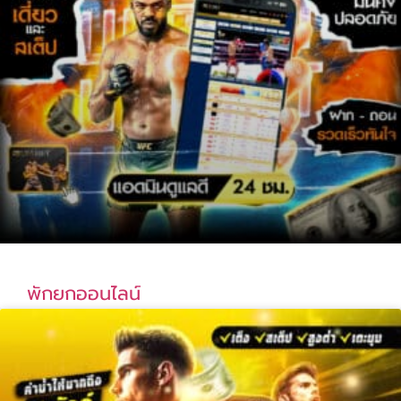
พักยกออนไลน์