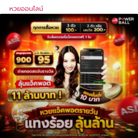
หวยออนไลน์