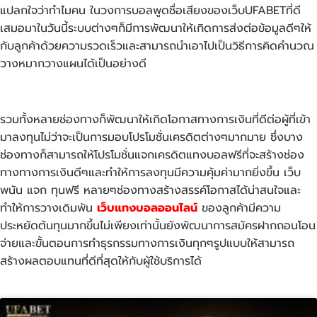
แปลกใจว่าทำไมคน ในวงการบอลพูดชื่อเสียงของเว็บUFABETที่ดี
เสมอมาในวันนี้ระบบต่างๆก็มีการพัฒนาให้เกิดการส่งต่อข้อมูลดีๆให้
กับลูกค้าด้วยความรวดเร็วและสามารถนำเอาไปเป็นวิธีการคิดคำนวณ
วางหมากวางแผนได้เป็นอย่างดี
รวมทั้งหลายช่องทางก็พัฒนาให้เกิดโอกาสทางการเงินที่ดีต่อผู้ที่เข้า
มาลงทุนไม่ว่าจะเป็นการมอบโปรโมชั่นเครดิตต่างๆมากมาย ซึ่งบาง
ช่องทางก็สามารถให้โปรโมชั่นแจกเครดิตแทงบอลฟรีที่จะสร้างช่อง
ทางทางการเงินดีๆและทำให้การลงทุนมีความคุ้มค่ามากยิ่งขึ้น เว็บ
พนัน แจก ทุนฟรี หลายๆช่องทางสร้างสรรค์โอกาสได้น่าสนใจและ
ทำให้การวางเดิมพัน
เว็บแทงบอลออนไลน์
ของลูกค้ามีความ
ประหยัดต้นทุนมากขึ้นไม่เพียงเท่านั้นยังพัฒนาการสมัครฝากถอนโอน
จ่ายและขั้นตอนการทำธุรกรรมทางการเงินทุกๆรูปแบบให้สามารถ
สร้างผลตอบแทนที่ดีที่สุดให้กับผู้ใช้บริการได้