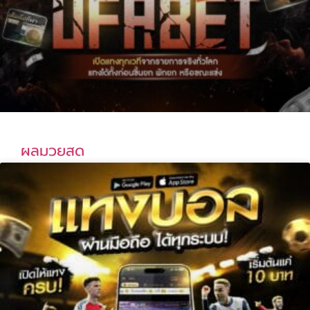
ผลมวยสด