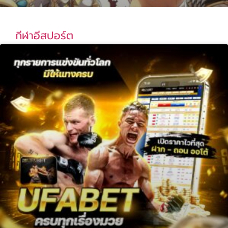
กีฬาอีสปอร์ต