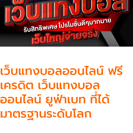
เว็บแทงบอลออนไลน์ ฟรี
เครดิต เว็บแทงบอล
ออนไลน์ ยูฟ่าเบท ที่ได้
มาตรฐานระดับโลก