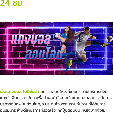
24 ชม.
เว็บแทงบอล ไม่มีขั้นต่ำ
สมาชิกส่วนใหญ่ที่เคยเข้ามาใช้บริการก็จะ
แนะนำเพื่อนต่อๆกันมาเพื่อทำผลกำไรจากเว็บแทงบอลของเรากับการ
บริการที่นักพนันส่วนใหญ่จะประทับใจเพราะเรามีทีมงานที่ได้รับการ
อบรมมาอย่างดีให้บริการที่รวดเร็ว ทักปุ๊บตอบปั๊บ ทันใจมากจึงไม่