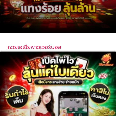
หวยเอเชียพาวเวอร์บอล