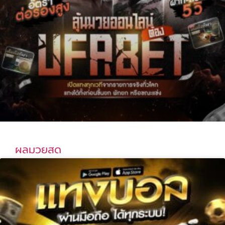
ผลมวยสด