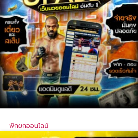
พักยกออนไลน์