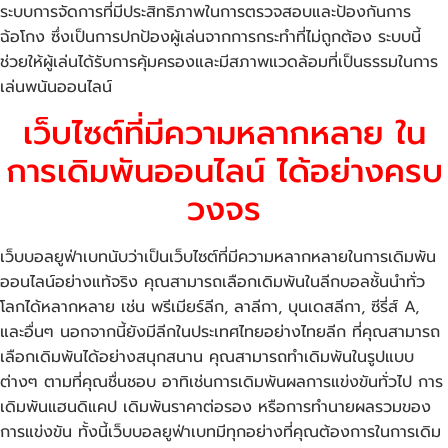
ระบบการจัดการที่มีประสิทธิภาพในการตรวจสอบและป้องกันการ
ฉ้อโกง ซึ่งเป็นการปกป้องผู้เล่นจากการกระทำที่ไม่ถูกต้อง ระบบนี้
ช่วยให้ผู้เล่นได้รับการคุ้มครองและมีสภาพแวดล้อมที่เป็นธรรมในการ
เล่นพนันออนไลน์
เว็บไซต์ที่มีความหลากหลาย ใน
การเดิมพันออนไลน์ ได้อย่างครบ
วงจร
เว็บบอลยูฟ่าเบทนับว่าเป็นเว็บไซต์ที่มีความหลากหลายในการเดิมพัน
ออนไลน์อย่างแท้จริง คุณสามารถเลือกเดิมพันในลีกบอลชั้นนำทั่ว
โลกได้หลากหลาย เช่น พรีเมียร์ลีก, ลาลีกา, บุนเดสลีกา, ซีรี่ส์ A,
และอื่นๆ นอกจากนี้ยังมีลีกในประเทศไทยอย่างไทยลีก ที่คุณสามารถ
เลือกเดิมพันได้อย่างสนุกสนาน คุณสามารถทำเดิมพันในรูปแบบ
ต่างๆ ตามที่คุณชื่นชอบ อาทิเช่นการเดิมพันผลการแข่งขันทั่วไป การ
เดิมพันแฮนดิแคป เดิมพันราคาต่อรอง หรือการทำนายผลรวมของ
การแข่งขัน ทั้งนี้เว็บบอลยูฟ่าเบทมีทุกอย่างที่คุณต้องการในการเดิม