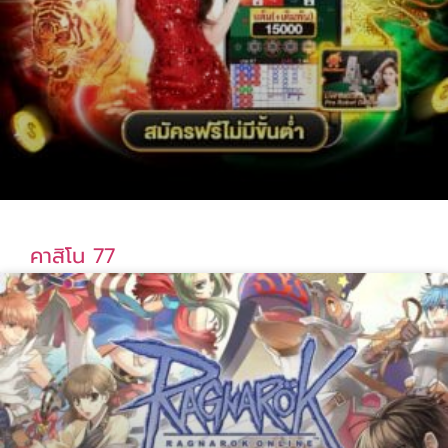
คาสิโน 77