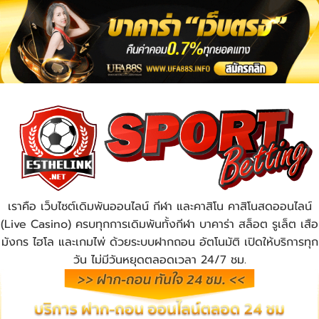
เราคือ เว็บไซต์เดิมพันออนไลน์ กีฬา และคาสิโน คาสิโนสดออนไลน์
(Live Casino) ครบทุกการเดิมพันทั้งกีฬา บาคาร่า สล็อต รูเล็ต เสือ
มังกร ไฮโล และเกมไพ่ ด้วยระบบฝากถอน อัตโนมัติ เปิดให้บริการทุก
วัน ไม่มีวันหยุดตลอดเวลา 24/7 ชม.