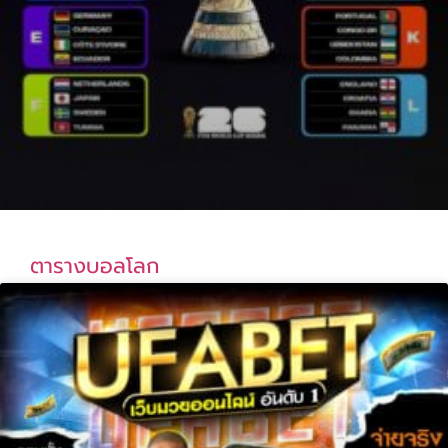
ตารางบอลโลก