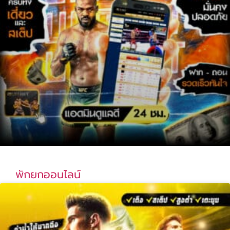
พักยกออนไลน์