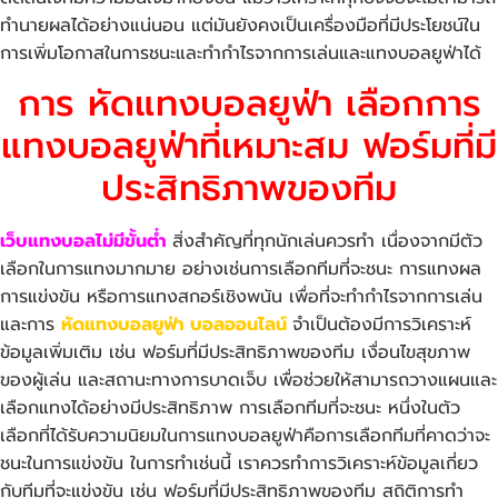
ทำนายผลได้อย่างแน่นอน แต่มันยังคงเป็นเครื่องมือที่มีประโยชน์ใน
การเพิ่มโอกาสในการชนะและทำกำไรจากการเล่นและแทงบอลยูฟ่าได้
การ หัดแทงบอลยูฟ่า เลือกการ
แทงบอลยูฟ่าที่เหมาะสม ฟอร์มที่มี
ประสิทธิภาพของทีม
เว็บแทงบอลไม่มีขั้นต่ำ
สิ่งสำคัญที่ทุกนักเล่นควรทำ เนื่องจากมีตัว
เลือกในการแทงมากมาย อย่างเช่นการเลือกทีมที่จะชนะ การแทงผล
การแข่งขัน หรือการแทงสกอร์เชิงพนัน เพื่อที่จะทำกำไรจากการเล่น
และการ
หัดแทงบอลยูฟ่า บอลออนไลน์
จำเป็นต้องมีการวิเคราะห์
ข้อมูลเพิ่มเติม เช่น ฟอร์มที่มีประสิทธิภาพของทีม เงื่อนไขสุขภาพ
ของผู้เล่น และสถานะทางการบาดเจ็บ เพื่อช่วยให้สามารถวางแผนและ
เลือกแทงได้อย่างมีประสิทธิภาพ การเลือกทีมที่จะชนะ หนึ่งในตัว
เลือกที่ได้รับความนิยมในการแทงบอลยูฟ่าคือการเลือกทีมที่คาดว่าจะ
ชนะในการแข่งขัน ในการทำเช่นนี้ เราควรทำการวิเคราะห์ข้อมูลเกี่ยว
กับทีมที่จะแข่งขัน เช่น ฟอร์มที่มีประสิทธิภาพของทีม สถิติการทำ