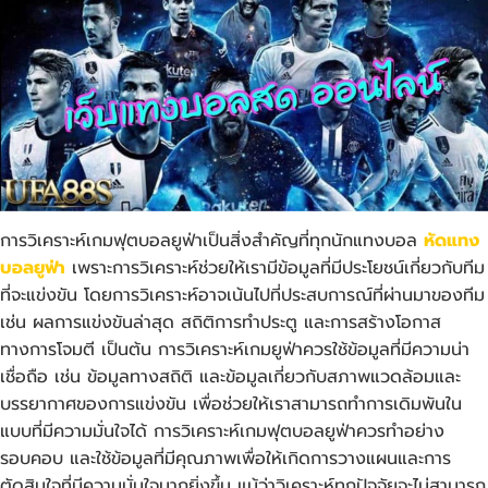
การวิเคราะห์เกมฟุตบอลยูฟ่าเป็นสิ่งสำคัญที่ทุกนักแทงบอล
หัดแทง
บอลยูฟ่า
เพราะการวิเคราะห์ช่วยให้เรามีข้อมูลที่มีประโยชน์เกี่ยวกับทีม
ที่จะแข่งขัน โดยการวิเคราะห์อาจเน้นไปที่ประสบการณ์ที่ผ่านมาของทีม
เช่น ผลการแข่งขันล่าสุด สถิติการทำประตู และการสร้างโอกาส
ทางการโจมตี เป็นต้น การวิเคราะห์เกมยูฟ่าควรใช้ข้อมูลที่มีความน่า
เชื่อถือ เช่น ข้อมูลทางสถิติ และข้อมูลเกี่ยวกับสภาพแวดล้อมและ
บรรยากาศของการแข่งขัน เพื่อช่วยให้เราสามารถทำการเดิมพันใน
แบบที่มีความมั่นใจได้ การวิเคราะห์เกมฟุตบอลยูฟ่าควรทำอย่าง
รอบคอบ และใช้ข้อมูลที่มีคุณภาพเพื่อให้เกิดการวางแผนและการ
ตัดสินใจที่มีความมั่นใจมากยิ่งขึ้น แม้ว่าวิเคราะห์ทุกปัจจัยจะไม่สามารถ