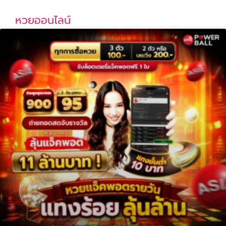
หวยออนไลน์