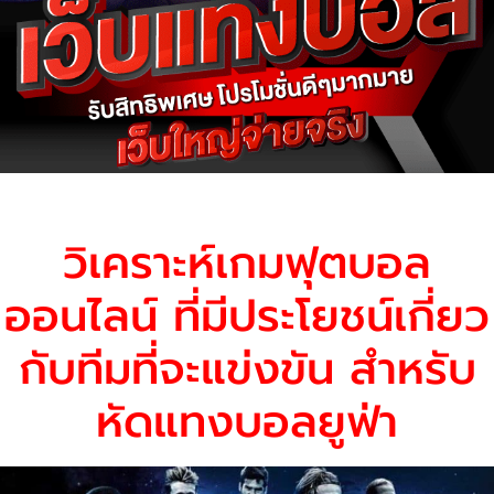
วิเคราะห์เกมฟุตบอล
ออนไลน์ ที่มีประโยชน์เกี่ยว
กับทีมที่จะแข่งขัน สำหรับ
หัดแทงบอลยูฟ่า