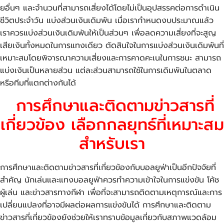
ยอื่นๆ และจำนวนที่สามารถเสี่ยงได้โดยไม่เป็นอุปสรรคต่อการดำเนิน
ชีวิตประจำวัน แบ่งส่วนเงินเดิมพัน เมื่อเรากำหนดงบประมาณแล้ว
เราควรแบ่งส่วนเงินเดิมพันให้เป็นส่วนๆ เพื่อลดความเสี่ยงที่จะสูญ
เสียเงินทั้งหมดในการแทงเดียว ตัดสินใจในการแบ่งส่วนเงินเดิมพันที่
เหมาะสมโดยพิจารณาความเสี่ยงและการคาดคะเนในการชนะ สามารถ
แบ่งเงินเป็นหลายส่วน แต่ละส่วนสามารถใช้ในการเดิมพันในตลาด
หรือทีมที่แตกต่างกันได้
การศึกษาและติดตามข่าวสารที่
เกี่ยวข้อง เลือกกลยุทธ์ที่เหมาะสม
สำหรับเรา
การศึกษาและติดตามข่าวสารที่เกี่ยวข้องกับบอลยูฟ่าเป็นอีกปัจจัยที่
สำคัญ นักเล่นและแทงบอลยูฟ่าควรทำความเข้าใจในการแข่งขัน โค้ช
ผู้เล่น และข่าวสารทางกีฬา เพื่อที่จะสามารถติดตามเหตุการณ์และการ
เปลี่ยนแปลงที่อาจมีผลต่อผลการแข่งขันได้ การศึกษาและติดตาม
ข่าวสารที่เกี่ยวข้องยังช่วยให้เราทราบข้อมูลเกี่ยวกับสภาพแวดล้อม