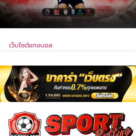
เว็บไซต์แทงบอล