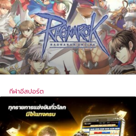
กีฬาอีสปอร์ต