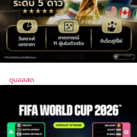
ดูบอลสด