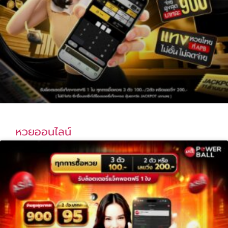
หวยออนไลน์