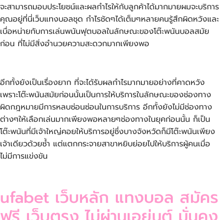
จะสามารถมอบประโยชน์และผลกำไรให้กับลูกค้าได้มากมายผมจะบริการ
คุณอยู่ที่นี่เว็บแทงบอลชุด กำไรชัดๆได้เต็มๆหลายคนรู้สึกผิดหวังและ
เบื่อหน่ายกับการเล่นพนันฟุตบอลในลักษณะของโต๊ะพนันบอลสมัย
ก่อน ที่ไม่มีสิ่งอำนวยความสะดวกมากเพียงพอ
อีกทั้งยังเป็นเรื่องยาก ที่จะได้รับผลกำไรมากมายอย่างที่คาดหวัง
เพราะโต๊ะพนันสมัยก่อนนั้นเป็นการให้บริการในลักษณะของช่องทาง
ผิดกฎหมายมีการหลบซ่อนซ่อนในการบริการ อีกทั้งยังไม่มีช่องทาง
ต่างๆให้เลือกเล่นมากเพียงพอหลายๆช่องทางในยุคก่อนนั้น ก็เป็น
โต๊ะพนันที่มีเจ้าใหญ่คอยให้บริการอยู่ซึ่งบางจังหวัดก็มีโต๊ะพนันเพียง
เจ้าเดียวด้วยซ้ำ แต่แตกกระจายสาขาหยิบย่อยไปให้บริการผู้คนเมื่อ
ไม่มีการแข่งขัน
ufabet เว็บหลัก แทงบอล สมัคร
ฟรี เว็บตรง ไม่ผ่านเอย่นต์ มั่นคง