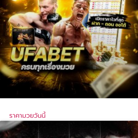
ราคามวยวันนี้