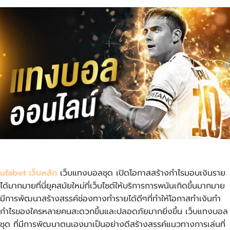
ufabet เว็บหลัก
เว็บแทงบอลชุด เปิดโอกาสสร้างกำไรมอบเงินราย
ได้มากมายที่นี่ยุคสมัยใหม่ที่เว็บไซต์ให้บริการการพนันเกิดขึ้นมากมาย
มีการพัฒนาสร้างสรรค์ช่องทางทำรายได้ดีๆที่ทำให้โอกาสทำเงินทำ
กำไรของใครหลายคนสะดวกขึ้นและปลอดภัยมากยิ่งขึ้น เว็บแทงบอล
ชุด ที่มีการพัฒนาตนเองมาเป็นอย่างดีสร้างสรรค์แนวทางการเล่นที่