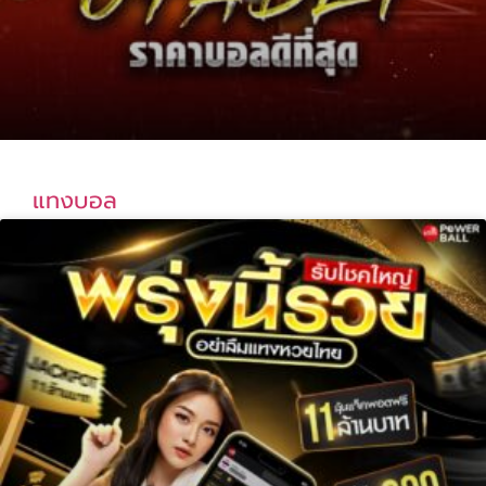
แทงบอล