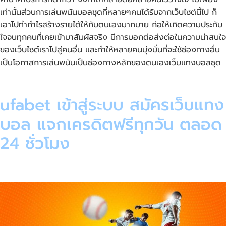
เท่านั้นส่วนการเล่นพนันบอลชุดที่หลายๆคนได้รับจากเว็บไซต์นี้ไป ก็
เอาไปทำกำไรสร้างรายได้ให้กับตนเองมากมาย ก่อให้เกิดความประทับ
ใจจนทุกคนที่เคยเข้ามาสัมผัสจริง มีการบอกต่อส่งต่อในความน่าสนใจ
ของเว็บไซต์เราไปสู่คนอื่น และทำให้หลายคนมุ่งมั่นที่จะใช้ช่องทางอื่น
เป็นโอกาสการเล่นพนันเป็นช่องทางหลักของตนเองเว็บแทงบอลชุด
ufabet เข้าสู่ระบบ สมัครเว็บแทง
บอล แจกเครดิตฟรีทุกวัน ตลอด
24 ชั่วโมง