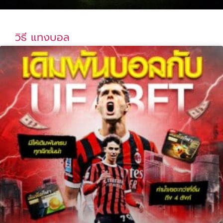
วิธี แทงบอล