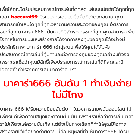
เพื่อให้คุณได้รับประสบการณ์การเล่นที่ดีที่สุด เล่นบนมือถือได้ทุกที่ทุก
เวลา
baccarat99
มีระบบการเล่นบนมือถือที่สะดวกสบาย คุณ
สามารถเข้าเล่นได้ทุกที่ทุกเวลาตามความสะดวกของคุณ อัตราการ
ชนะที่สูง บาคาร่า 666 เป็นเกมที่มีอัตราการชนะที่สูง คุณสามารถเพิ่ม
โอกาสในการชนะและสร้างรายได้จากการลงทุนของคุณได้อย่างมี
ประสิทธิภาพ บาคาร่า 666 เข้าสู่ระบบเพื่อให้คุณได้สัมผัส
ประสบการณ์การเล่นที่คุ้มค่าและต่อการลงทุนของคุณอย่างแท้จริง
เพราะเราเชื่อว่าคุณมีสิทธิ์เพื่อประสบการณ์การเล่นที่ดีที่สุดและมี
โอกาสทำกำไรจากการเล่นบาคาร่ากับเรา
บาคาร่า666 อันดับ 1 ทำเงินง่าย
ไม่มีโกง
บาคาร่า666 ได้รับความนิยมอันดับ 1 ในวงการเกมพนันออนไลน์ ไม่
เพียงแค่เพื่อความสนุกและความตื่นเต้น เพราะเราเชื่อว่าการเล่นบาคา
ร่าไม่เพียงแค่ความบันเทิง แต่ยังเป็นทางเลือกที่ทำให้คุณมีโอกาส
สร้างรายได้ได้อย่างง่ายดาย นี่คือเหตุผลที่ทำให้บาคาร่า666 ได้รับ