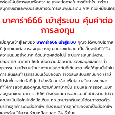
พร้อมให้บริการคุณเพื่อความสนุกและโอกาสในการทำกำไร มาร่วม
สนุกกับเราและพบประสบการณ์การเล่นพนันระดับ VIP ที่ไม่เหมือนใคร
บาคาร่า666 เข้าสู่ระบบ คุ้มค่าต่อ
การลงทุน
เมื่อคุณเข้าสู่โลกของ
บาคาร่า666 เข้าสู่ระบบ
คุณจะได้พบกับโอกาส
ที่คุ้มค่าและต่อการลงทุนของคุณอย่างแน่นอน เป็นเว็บพนันที่ได้รับ
ความนิยมอย่างมาก ด้วยเหตุผลต่อไปนี้ ระบบการเล่นที่มีความ
ปลอดภัย บาคาร่า 666 เน้นความปลอดภัยของข้อมูลและการทำ
ธุรกรรม เรามีระบบรักษาความปลอดภัยที่เข้มงวด เพื่อให้คุณมั่นใจใน
การเล่นและทำธุรกรรมบนเว็บของเรา รางวัลและโบนัสที่มั่นคง เรามี
โปรโมชั่นและโบนัสที่คุ้มค่าสำหรับสมาชิก เพิ่มโอกาสในการชนะและ
ทำให้การลงทุนของคุณมีความคุ้มค่ามากขึ้น ระบบและการออกแบบที่
สมบูรณ์แบบ บาคาร่า 666 มีระบบและการออกแบบที่เข้าใจง่าย ไม่ว่า
คุณจะเป็นมือใหม่หรือมือเซียน คุณสามารถเริ่มเล่นได้อย่างรวดเร็ว
บริการลูกค้าระดับมืออาชีพ ทีมงานบริการลูกค้าของเราเป็นมืออาชีพ
และพร้อมให้ความช่วยเหลือตลอด 24 ชั่วโมง