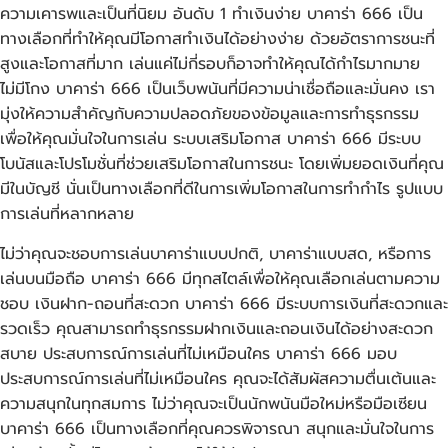
ความเคารพและเป็นที่นิยม อันดับ 1 ทำเงินง่าย บาคาร่า 666 เป็น
ทางเลือกที่ทำให้คุณมีโอกาสทำเงินได้อย่างง่าย ด้วยอัตราการชนะที่
สูงและโอกาสที่มาก เล่นแค่ไม่กี่รอบก็อาจทำให้คุณได้กำไรมากมาย
ไม่มีโกง บาคาร่า 666 เป็นเว็บพนันที่มีความน่าเชื่อถือและมั่นคง เรา
มุ่งให้ความสำคัญกับความปลอดภัยของข้อมูลและการทำธุรกรรม
เพื่อให้คุณมั่นใจในการเล่น ระบบเสริมโอกาส บาคาร่า 666 มีระบบ
โบนัสและโปรโมชั่นที่ช่วยเสริมโอกาสในการชนะ โดยเพิ่มยอดเงินที่คุณ
มีในบัญชี นั่นเป็นทางเลือกที่ดีในการเพิ่มโอกาสในการทำกำไร รูปแบบ
การเล่นที่หลากหลาย
ไม่ว่าคุณจะชอบการเล่นบาคาร่าแบบปกติ, บาคาร่าแบบสด, หรือการ
เล่นบนมือถือ บาคาร่า 666 มีทุกสไตล์เพื่อให้คุณเลือกเล่นตามความ
ชอบ เงินฝาก-ถอนที่สะดวก บาคาร่า 666 มีระบบการเงินที่สะดวกและ
รวดเร็ว คุณสามารถทำธุรกรรมฝากเงินและถอนเงินได้อย่างสะดวก
สบาย ประสบการณ์การเล่นที่ไม่เหมือนใคร บาคาร่า 666 มอบ
ประสบการณ์การเล่นที่ไม่เหมือนใคร คุณจะได้สัมผัสความตื่นเต้นและ
ความสนุกในทุกสมการ ไม่ว่าคุณจะเป็นนักพนันมือใหม่หรือมือเซียน
บาคาร่า 666 เป็นทางเลือกที่คุณควรพิจารณา สนุกและมั่นใจในการ