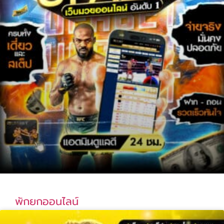
พักยกออนไลน์