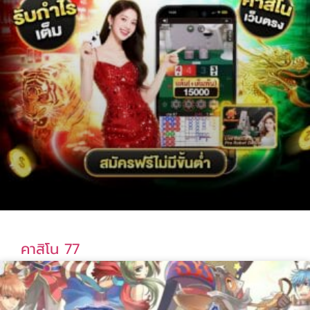
คาสิโน 77