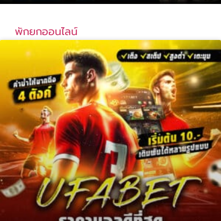
พักยกออนไลน์