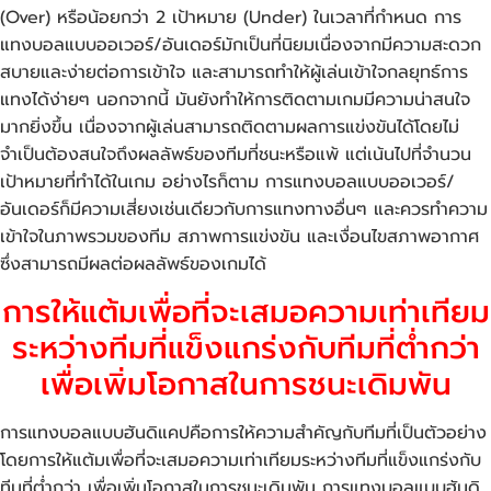
(Over) หรือน้อยกว่า 2 เป้าหมาย (Under) ในเวลาที่กำหนด การ
แทงบอลแบบออเวอร์/อันเดอร์มักเป็นที่นิยมเนื่องจากมีความสะดวก
สบายและง่ายต่อการเข้าใจ และสามารถทำให้ผู้เล่นเข้าใจกลยุทธ์การ
แทงได้ง่ายๆ นอกจากนี้ มันยังทำให้การติดตามเกมมีความน่าสนใจ
มากยิ่งขึ้น เนื่องจากผู้เล่นสามารถติดตามผลการแข่งขันได้โดยไม่
จำเป็นต้องสนใจถึงผลลัพธ์ของทีมที่ชนะหรือแพ้ แต่เน้นไปที่จำนวน
เป้าหมายที่ทำได้ในเกม อย่างไรก็ตาม การแทงบอลแบบออเวอร์/
อันเดอร์ก็มีความเสี่ยงเช่นเดียวกับการแทงทางอื่นๆ และควรทำความ
เข้าใจในภาพรวมของทีม สภาพการแข่งขัน และเงื่อนไขสภาพอากาศ
ซึ่งสามารถมีผลต่อผลลัพธ์ของเกมได้
การให้แต้มเพื่อที่จะเสมอความเท่าเทียม
ระหว่างทีมที่แข็งแกร่งกับทีมที่ต่ำกว่า
เพื่อเพิ่มโอกาสในการชนะเดิมพัน
การแทงบอลแบบฮันดิแคปคือการให้ความสำคัญกับทีมที่เป็นตัวอย่าง
โดยการให้แต้มเพื่อที่จะเสมอความเท่าเทียมระหว่างทีมที่แข็งแกร่งกับ
ทีมที่ต่ำกว่า เพื่อเพิ่มโอกาสในการชนะเดิมพัน การแทงบอลแบบฮันดิ