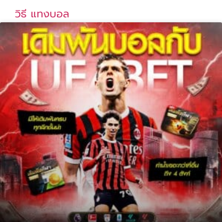
วิธี แทงบอล