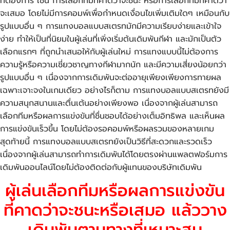
ที่ต้องการ เช่น การเลือกทีมที่คาดว่าจะชนะ หรือการเลือกทีมที่คาดว่า
จะเสมอ โดยไม่มีการคอมพ์เพื่อกำหนดเงื่อนไขเพิ่มเติมใดๆ เหมือนกับ
รูปแบบอื่น ๆ การแทงบอลแบบสเตรทมักมีความเรียบง่ายและเข้าใจ
ง่าย ทำให้เป็นที่นิยมในผู้เล่นที่เพิ่งเริ่มต้นเดิมพันกีฬา และมักเป็นตัว
เลือกแรกๆ ที่ถูกนำเสนอให้กับผู้เล่นใหม่ การแทงแบบนี้ไม่ต้องการ
ความรู้หรือความเชี่ยวชาญทางกีฬามากนัก และมีความเสี่ยงน้อยกว่า
รูปแบบอื่น ๆ เนื่องจากการเดิมพันจะต่ออายุเพียงเพียงการทายผล
เฉพาะเจาะจงในเกมเดียว อย่างไรก็ตาม การแทงบอลแบบสเตรทยังมี
ความสนุกสนานและตื่นเต้นอย่างเพียงพอ เนื่องจากผู้เล่นสามารถ
เลือกทีมหรือผลการแข่งขันที่ชื่นชอบได้อย่างเต็มอิทธิพล และเห็นผล
การแข่งขันเร็วขึ้น โดยไม่ต้องรอคอมพ์หรือผลรวมของหลายเกม
สุดท้ายนี้ การแทงบอลแบบสเตรทยังเป็นวิธีที่สะดวกและรวดเร็ว
เนื่องจากผู้เล่นสามารถทำการเดิมพันได้โดยตรงผ่านแพลตฟอร์มการ
เดิมพันออนไลน์โดยไม่ต้องติดต่อกับผู้แทนของบริษัทเดิมพัน
ผู้เล่นเลือกทีมหรือผลการแข่งขัน
ที่คาดว่าจะชนะหรือเสมอ แล้ววาง
เดิมพันตามทางที่เหมาะสม