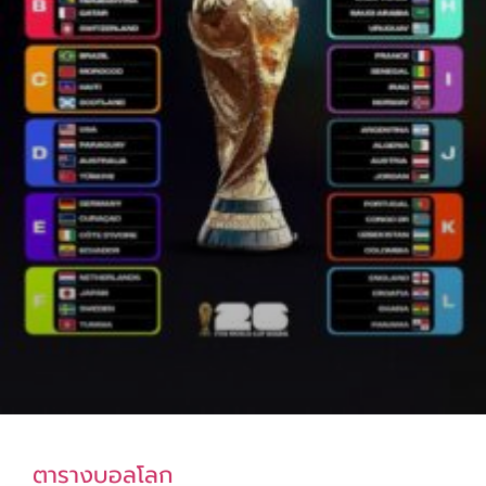
ตารางบอลโลก