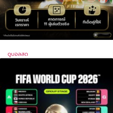
ดูบอลสด