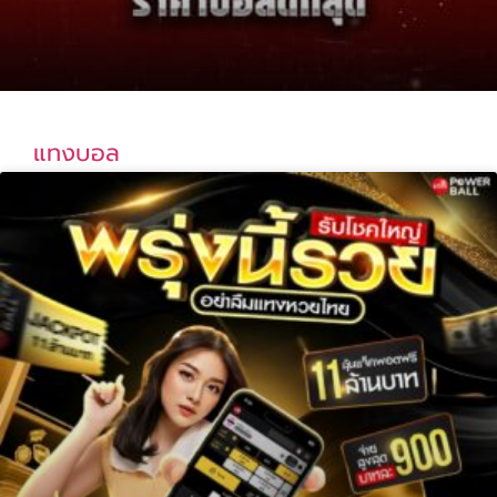
แทงบอล