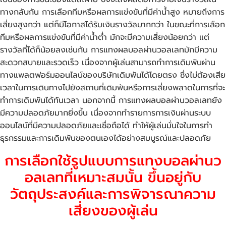
ทางกลับกัน การเลือกทีมหรือผลการแข่งขันที่มีค่าน้ำสูง หมายถึงการ
เสี่ยงสูงกว่า แต่ก็มีโอกาสได้รับเงินรางวัลมากกว่า ในขณะที่การเลือก
ทีมหรือผลการแข่งขันที่มีค่าน้ำต่ำ มักจะมีความเสี่ยงน้อยกว่า แต่
รางวัลที่ได้ก็น้อยลงเช่นกัน การแทงผลบอลผ่านวอลเลทมักมีความ
สะดวกสบายและรวดเร็ว เนื่องจากผู้เล่นสามารถทำการเดิมพันผ่าน
ทางแพลตฟอร์มออนไลน์ของบริษัทเดิมพันได้โดยตรง ซึ่งไม่ต้องเสีย
เวลาในการเดินทางไปยังสถานที่เดิมพันหรือการเสี่ยงพลาดในการที่จะ
ทำการเดิมพันได้ทันเวลา นอกจากนี้ การแทงผลบอลผ่านวอลเลทยัง
มีความปลอดภัยมากยิ่งขึ้น เนื่องจากทำรายการการเงินผ่านระบบ
ออนไลน์ที่มีความปลอดภัยและเชื่อถือได้ ทำให้ผู้เล่นมั่นใจในการทำ
ธุรกรรมและการเดิมพันของตนเองได้อย่างสมบูรณ์และปลอดภัย
การเลือกใช้รูปแบบการแทงบอลผ่านว
อลเลทที่เหมาะสมนั้น ขึ้นอยู่กับ
วัตถุประสงค์และการพิจารณาความ
เสี่ยงของผู้เล่น