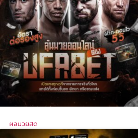
ผลมวยสด