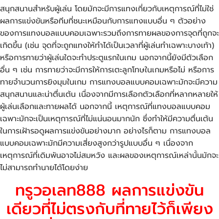
สนุกสนานสำหรับผู้เล่น โดยมักจะมีการแทงเกี่ยวกับเหตุการณ์ที่ไม่ใช่
ผลการแข่งขันหรือทีมที่ชนะเหมือนกับการแทงแบบอื่น ๆ ตัวอย่าง
ของการแทงบอลแบบคอมเฉพาะรวมถึงการทายผลของการจุดที่ถูกจะ
เกิดขึ้น (เช่น จุดที่จะถูกแทงให้ทำได้เป็นเวลาที่ผู้เล่นทำเฉพาะบางเท้า)
หรือการทายว่าผู้เล่นใดจะทำประตูแรกในเกม นอกจากนี้ยังมีตัวเลือก
อื่น ๆ เช่น การทายว่าจะมีการให้การเตะลูกโทษในเกมหรือไม่ หรือการ
ทายจำนวนการยิงมุมในเกม การแทงบอลแบบคอมเฉพาะมักจะมีความ
สนุกสนานและน่าตื่นเต้น เนื่องจากมีการเลือกตัวเลือกที่หลากหลายให้
ผู้เล่นเลือกและทายผลได้ นอกจากนี้ เหตุการณ์ที่แทงบอลแบบคอม
เฉพาะมักจะเป็นเหตุการณ์ที่ไม่แน่นอนมากนัก ซึ่งทำให้มีความตื่นเต้น
ในการเฝ้ารอดูผลการแข่งขันอย่างมาก อย่างไรก็ตาม การแทงบอล
แบบคอมเฉพาะมักมีความเสี่ยงสูงกว่ารูปแบบอื่น ๆ เนื่องจาก
เหตุการณ์ที่เดิมพันอาจไม่สมหวัง และผลของเหตุการณ์เหล่านั้นมักจะ
ไม่สามารถทำนายได้โดยง่าย
ทรูวอเลท888 ผลการแข่งขัน
เดียวที่ไม่ตรงกับที่ทายไว้ก็เพียง