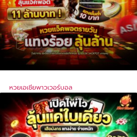
หวยเอเชียพาวเวอร์บอล