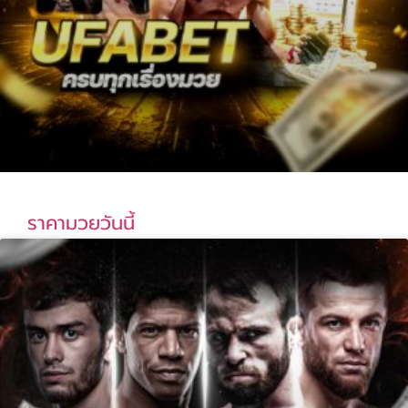
ราคามวยวันนี้