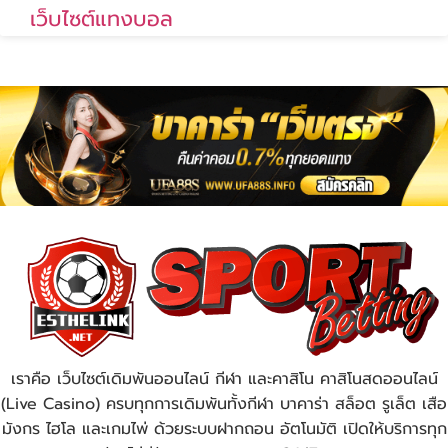
เว็บไซต์แทงบอล
เราคือ เว็บไซต์เดิมพันออนไลน์ กีฬา และคาสิโน คาสิโนสดออนไลน์
(Live Casino) ครบทุกการเดิมพันทั้งกีฬา บาคาร่า สล็อต รูเล็ต เสือ
มังกร ไฮโล และเกมไพ่ ด้วยระบบฝากถอน อัตโนมัติ เปิดให้บริการทุก