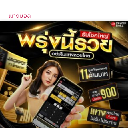
แทงบอล