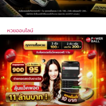
หวยออนไลน์