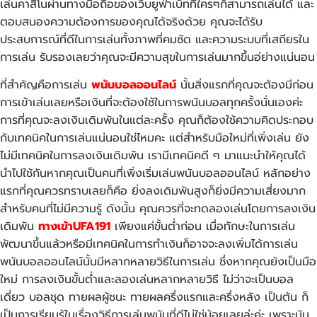
เล่นคาสิโนผ่านทางมือถือของเว็บยูฟ่าเบ็ทที่ใครๆก็สามารถเล่นได้ และ
ตอบสนองความต้องการของคุณได้จริงด้วย คุณจะได้รับ
ประสบการณ์ที่ดีในการเล่นทั้งภาพที่คมชัด และความระบบที่เสถียรใน
การเล่น รับรองเลยว่าคุณจะมีความสุขในการเล่นมากขึ้นอ่ย่างแน่นอน
ที่สำคัญคือการเล่น
พนันบอลออนไลน์
นั้นสิ่งแรกที่คุณจะต้องมีก่อน
การเข้าเล่นเลยหรือเงินที่จะต้องใช้ในการพนันบอลทุกครั้งนั่นเองค่ะ
การที่คุณจะลงเงินเดิมพันในแต่ละครั้ง คุณก็ต้องใช้ความคิดประกอบ
กับเทคนิคในการเล่นแน่นอนใช่ไหมคะ แต่สำหรับมือใหม่ที่เพิ่งเล่น ยัง
ไม่มีเทคนิคในการลงเงินเดิมพัน เรามีเทคนิคดี ๆ มาแนะนำให้คุณได้
นำไปใช้กันหากคุณเป็นคนที่เพิ่งเริ่มเล่นพนันบอลออนไลน์ หลักอย่าง
แรกที่คุณควรทราบเลยก็คือ ยิ่งลงเดิมพันสูงก็ยิ่งมีความเสี่ยงมาก
สำหรับคนที่ไม่มีความรู้ ดังนั้น คุณควรที่จะทดลองเล่นโดยการลงเงิน
เดิมพัน
ทางเข้าUFA191
เพียงแค่ขั้นต่ำก่อน เมื่อทักษะในการเล่น
พัฒนาขึ้นแล้วหรือมีเทคนิคในการทำเงินก็อาจจะลงเพิ่มได้การเล่น
พนันบอลออนไลน์นั้นมีหลากหลายวิธีในการเล่น ซึ่งหากคุณยังเป็นมือ
ใหม่ การลงเงินขั้นต่ำและลองเล่นหลากหลายวิธี ไม่ว่าจะเป็นบอล
เดี่ยว บอลชุด ทายผลผู้ชนะ ทายผลครึ่งแรกและครึ่งหลัง เป็นต้น ก็
เป็นการเรียนรู้ในเรื่องวิธีการเล่นพนันที่ดีไม่ใช่น้อยเลยล่ะค่ะ เพราะมัน