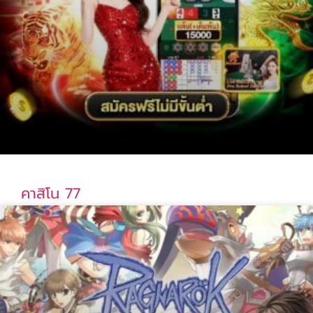
คาสิโน 77