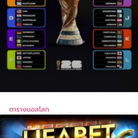
ตารางบอลโลก