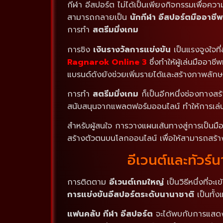
กีฬา อีสปอร์ต ไม่ได้เป็นเพียงกิจกรรมเพื่อความ
สามารถกลายเป็น
นักกีฬา อีสปอร์ตมืออาชีพ
การทำ
สตรีมมิ่งเกม
การชิง
เงินรางวัลการแข่งขัน
เป็นแรงจูงใจที
Ragnarok Online 3
ซึ่งทำให้ผู้เล่นมืออา
แบรนด์ดังยังช่วยเพิ่มรายได้และสร้างภาพลั
การทำ
สตรีมมิ่งเกม
ก็เป็นอีกหนึ่งช่องทางส
สนับสนุนจากแพลตฟอร์มออนไลน์ ทำให้การเล่น
สำหรับผู้สนใจ การวางแผนเส้นทางสู่การเป็นม
สร้างตัวตนบนโลกออนไลน์ เพื่อให้สามารถสร้า
อีเวนต์และทัวร์
การติดตาม
อีเวนต์เกมใหญ่
เป็นวิธีหนึ่งที่จ
การแข่งขันอีสปอร์ตระดับนานาชาติ
เป็นทั้ง
แฟนคลับ กีฬา อีสปอร์ต
จะได้พบกับการแสดงฝ