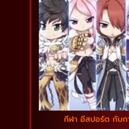
กีฬา อีสปอร์ต กับก