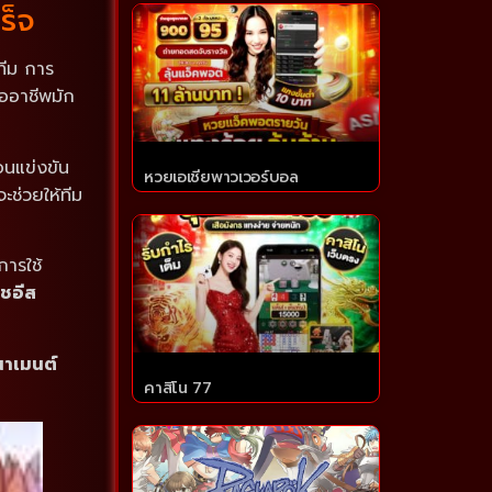
ร็จ
ทีม การ
ืออาชีพมัก
อนแข่งขัน
หวยเอเชียพาวเวอร์บอล
ะช่วยให้ทีม
การใช้
้ชอีส
์นาเมนต์
คาสิโน 77