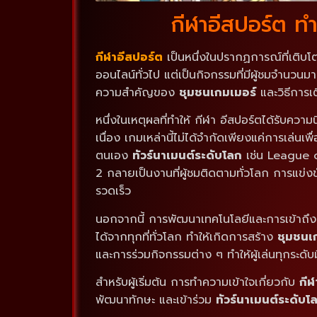
กีฬาอีสปอร์ต ทำ
กีฬาอีสปอร์ต
เป็นหนึ่งในปรากฏการณ์ที่เติบโต
ออนไลน์ทั่วไป แต่เป็นกิจกรรมที่มีผู้ชมจำนวน
ความสำคัญของ
ชุมชนเกมเมอร์
และวิธีการเ
หนึ่งในเหตุผลที่ทำให้ กีฬา อีสปอร์ตได้รับควา
เนื่อง เกมเหล่านี้ไม่ได้จำกัดเพียงแค่การเล่น
ตนเอง
ทัวร์นาเมนต์ระดับโลก
เช่น League 
2 กลายเป็นงานที่ผู้ชมติดตามทั่วโลก การแข่งขั
รวดเร็ว
นอกจากนี้ การพัฒนาเทคโนโลยีและการเข้าถึงอิน
ได้จากทุกที่ทั่วโลก ทำให้เกิดการสร้าง
ชุมชนเ
และการร่วมกิจกรรมต่าง ๆ ทำให้ผู้เล่นทุกระด
สำหรับผู้เริ่มต้น การทำความเข้าใจเกี่ยวกับ
กีฬ
พัฒนาทักษะ และเข้าร่วม
ทัวร์นาเมนต์ระดับโ