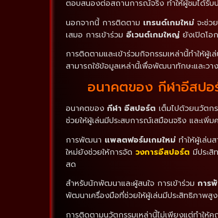
ตอบสนองต่อสถานการณ์จริง ทำให้ผู้ชมได้รับประ
นอกจากนี้ การติดตาม
เทรนด์เกมใหม่
จะช่วย
เสมอ การเข้าร่วม
อีเวนต์เกมใหญ่
ยังเปิดโอกา
การติดตามและเข้าร่วมกิจกรรมเหล่านี้ทำให้ผู้
สามารถใช้ข้อมูลเหล่านี้เพื่อพัฒนาทักษะและวา
อนาคตของ กีฬาอีสปอร
อนาคตของ
กีฬา อีสปอร์ต
เต็มไปด้วยนวัตกรร
ช่วยให้ผู้เล่นมีประสบการณ์เสมือนจริง และเพิ
การพัฒนา
แพลตฟอร์มเกมใหม่
ทำให้ผู้เล่น
ใหม่ยังช่วยให้การจัด
วงการอีสปอร์ต
มีประสิท
สด
สำหรับนักพัฒนาและผู้สนใจ การเข้าร่วม
การพ
พัฒนาเครื่องมือที่ช่วยให้ผู้เล่นมีประสิทธิภาพสู
การติดตามนวัตกรรมเหล่านี้ไม่เพียงแต่ทำให้