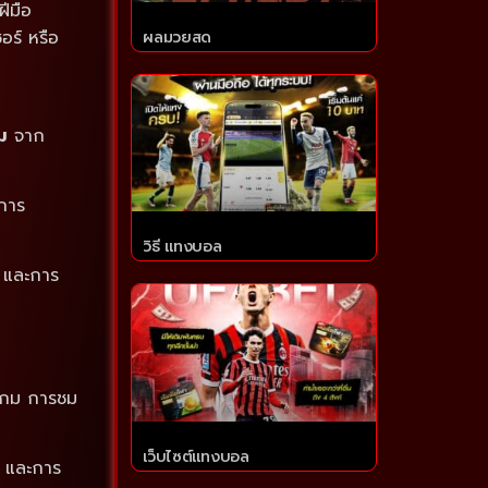
ฝีมือ
อร์ หรือ
ผลมวยสด
ม
จาก
อการ
วิธี แทงบอล
ม และการ
นเกม การชม
เว็บไซต์แทงบอล
์ และการ