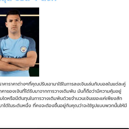
อราคาราคาต่างๆที่คุณปรับเอามาใช้ในการลงเงินเล่นกับบอลในแต่ละคู่
คาของเงินที่ได้รับมาจากการวางเดิมพัน มันก็ถือว่ามีความคุ้มอยู่
ปแบบใดหรือมีต้นทุนในการวางเดิมพันด้วยจำนวนเงินเยอะแค่เพียงสัก
ได้ในระดับหนึ่ง ที่คงจะต้องขึ้นอยู่กับคุณว่าจะใช้รูปแบบพวกนั้นให้มี