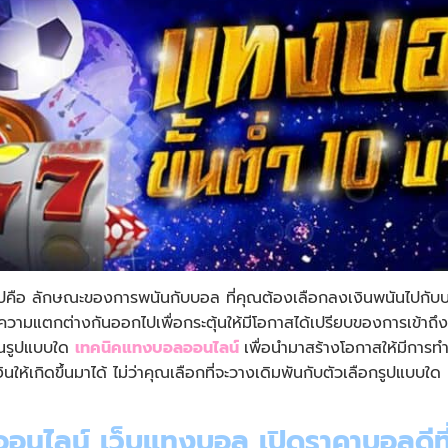
ือ ลักษณะของการพนันกับบอล ที่คุณต้องเลือกลงเงินพนันไปกับบอลที่มา
มีความแตกต่างกันออกไปเพื่อกระตุ้นให้มีโอกาสได้เปรียบของการเข้าถึง
ไปในรูปแบบใด
เทคนิคแทงบอลออนไลน์
เพื่อนำมาสร้างโอกาสให้มีการท
ให้เกิดขึ้นมาได้ ไม่ว่าคุณเลือกที่จะวางเดิมพันกับตัวเลือกรูปแบบใ
นไลน์ เว็บแทงบอล เปิดราคาบอลดีที่