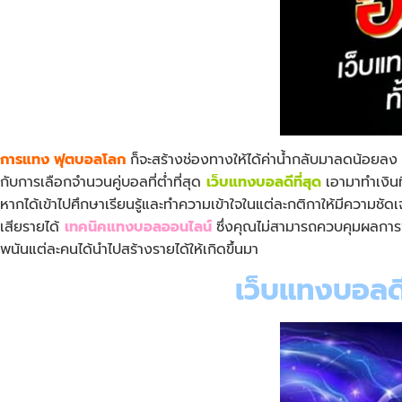
การแทง ฟุตบอลโลก
ก็จะสร้างช่องทางให้ได้ค่าน้ำกลับมาลดน้อยลง โอ
กับการเลือกจำนวนคู่บอลที่ต่ำที่สุด
เว็บแทงบอลดีที่สุด
เอามาทำเงินท
หากได้เข้าไปศึกษาเรียนรู้และทำความเข้าใจในแต่ละกติกาให้มีความชัด
เสียรายได้
เทคนิคแทงบอลออนไลน์
ซึ่งคุณไม่สามารถควบคุมผลการพนั
พนันแต่ละคนได้นำไปสร้างรายได้ให้เกิดขึ้นมา
เว็บแทงบอลดี