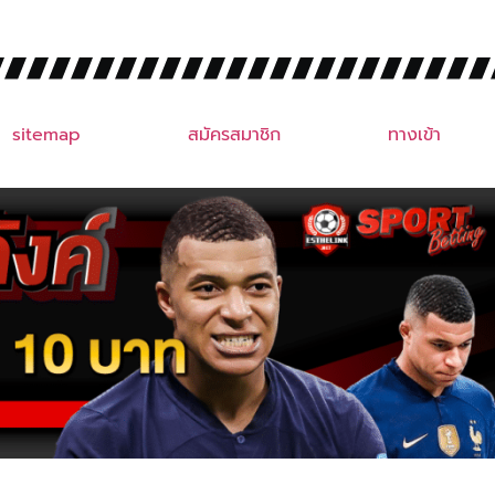
sitemap
สมัครสมาชิก
ทางเข้า