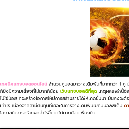
เทคนิคแทงบอลออนไลน์
จำนวนคู่บอลมาวางเดิมพันที่มากกว่า 1 คู่ 
ก็ยิ่งมีความเสี่ยงที่ไม่มากก็น้อย
เว็บแทงบอลดีที่สุด
เหตุผลเหล่านี้ช
ไม่ใช่น้อย ที่จะสร้างโอกาสให้มีการสร้างรายได้ให้เกิดขึ้นมา มันคง
เท่าไร เนื่องจากถ้ามีต้นทุนที่เยอะในการวางเดิมพันไปกับบอลสเต็ป
คา
โอกาสในการสร้างผลกำไรขึ้นมาได้มากน้อยเพียงใด