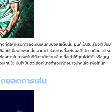
ที่ดีใสำหรับการลงเงินเล่นกับบอลสเต็ปนั้น มันก็เป็นในเรื่องที่เชื่อม
ว่าเลือกใช้เงื่อนไขพวกนั้นเอามาทำช่องทางที่จะส่งผลดีได้มากน้อยแค่ไหน
ช่องทางในการพนันที่ถือว่ามีความเสี่ยงที่จะทำให้คุณได้กำไรหรือสูญ
เกินไป มันก็เป็นตัวเลือกในารทำเงินที่ดีอย่างน่าสนใจ เพื่อให้นัก
ทุกยอดการเล่น