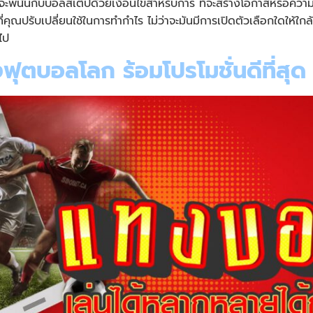
ะพนันกับบอลสเต็ปด้วยเงื่อนไขสำหรับการ ที่จะสร้างโอกาสหรือความเสี
่คุณปรับเปลี่ยนใช้ในการทำกำไร ไม่ว่าจะมันมีการเปิดตัวเลือกใดให้ใก
ไป
งฟุตบอลโลก
ร้อมโปรโมชั่นดีที่สุด